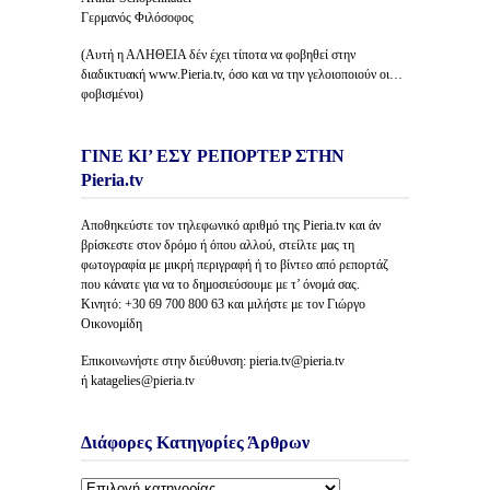
Γερμανός Φιλόσοφος
(Αυτή η ΑΛΗΘΕΙΑ δέν έχει τίποτα να φοβηθεί στην
διαδικτυακή www.Pieria.tv, όσο και να την γελοιοποιούν οι…
φοβισμένοι)
ΓΙΝΕ ΚΙ’ ΕΣΥ ΡΕΠΟΡΤΕΡ ΣΤΗΝ
Pieria.tv
Αποθηκεύστε τον τηλεφωνικό αριθμό της Pieria.tv και άν
βρίσκεστε στον δρόμο ή όπου αλλού, στείλτε μας τη
φωτογραφία με μικρή περιγραφή ή το βίντεο από ρεπορτάζ
που κάνατε για να το δημοσιεύσουμε με τ’ όνομά σας.
Κινητό: +30 69 700 800 63 και μιλήστε με τον Γιώργο
Οικονομίδη
Επικοινωνήστε στην διεύθυνση: pieria.tv@pieria.tv
ή katagelies@pieria.tv
Διάφορες Κατηγορίες Άρθρων
Διάφορες