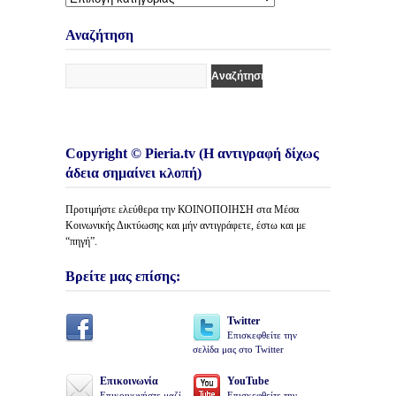
Κατηγορίες
Άρθρων
Αναζήτηση
Copyright © Pieria.tv (Η αντιγραφή δίχως
άδεια σημαίνει κλοπή)
Προτιμήστε ελεύθερα την ΚΟΙΝΟΠΟΙΗΣΗ στα Μέσα
Κοινωνικής Δικτύωσης και μήν αντιγράφετε, έστω και με
“πηγή”.
Βρείτε μας επίσης:
Twitter
Επισκεφθείτε την
σελίδα μας στο Twitter
Επικοινωνία
YouTube
Επικοινωνήστε μαζί
Επισκεφθείτε την