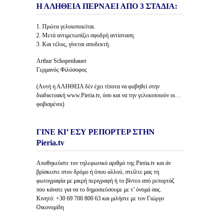
Η ΑΛΗΘΕΙΑ ΠΕΡΝΑΕΙ ΑΠΟ 3 ΣΤΑΔΙΑ:
1. Πρώτα γελοιοποιείται.
2. Μετά αντιμετωπίζει σφοδρή αντίσταση.
3. Και τέλος, γίνεται αποδεκτή.
Arthur Schopenhauer
Γερμανός Φιλόσοφος
(Αυτή η ΑΛΗΘΕΙΑ δέν έχει τίποτα να φοβηθεί στην
διαδικτυακή www.Pieria.tv, όσο και να την γελοιοποιούν οι…
φοβισμένοι)
ΓΙΝΕ ΚΙ’ ΕΣΥ ΡΕΠΟΡΤΕΡ ΣΤΗΝ
Pieria.tv
Αποθηκεύστε τον τηλεφωνικό αριθμό της Pieria.tv και άν
βρίσκεστε στον δρόμο ή όπου αλλού, στείλτε μας τη
φωτογραφία με μικρή περιγραφή ή το βίντεο από ρεπορτάζ
που κάνατε για να το δημοσιεύσουμε με τ’ όνομά σας.
Κινητό: +30 69 700 800 63 και μιλήστε με τον Γιώργο
Οικονομίδη