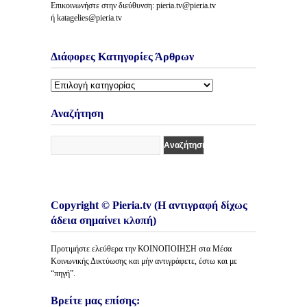
Επικοινωνήστε στην διεύθυνση: pieria.tv@pieria.tv
ή katagelies@pieria.tv
Διάφορες Κατηγορίες Άρθρων
Διάφορες
Κατηγορίες
Άρθρων
Αναζήτηση
Copyright © Pieria.tv (Η αντιγραφή δίχως
άδεια σημαίνει κλοπή)
Προτιμήστε ελεύθερα την ΚΟΙΝΟΠΟΙΗΣΗ στα Μέσα
Κοινωνικής Δικτύωσης και μήν αντιγράφετε, έστω και με
“πηγή”.
Βρείτε μας επίσης: