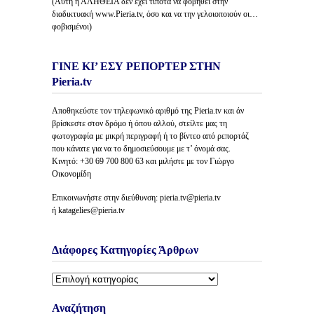
(Αυτή η ΑΛΗΘΕΙΑ δέν έχει τίποτα να φοβηθεί στην
διαδικτυακή www.Pieria.tv, όσο και να την γελοιοποιούν οι…
φοβισμένοι)
ΓΙΝΕ ΚΙ’ ΕΣΥ ΡΕΠΟΡΤΕΡ ΣΤΗΝ
Pieria.tv
Αποθηκεύστε τον τηλεφωνικό αριθμό της Pieria.tv και άν
βρίσκεστε στον δρόμο ή όπου αλλού, στείλτε μας τη
φωτογραφία με μικρή περιγραφή ή το βίντεο από ρεπορτάζ
που κάνατε για να το δημοσιεύσουμε με τ’ όνομά σας.
Κινητό: +30 69 700 800 63 και μιλήστε με τον Γιώργο
Οικονομίδη
Επικοινωνήστε στην διεύθυνση: pieria.tv@pieria.tv
ή katagelies@pieria.tv
Διάφορες Κατηγορίες Άρθρων
Διάφορες
Κατηγορίες
Άρθρων
Αναζήτηση