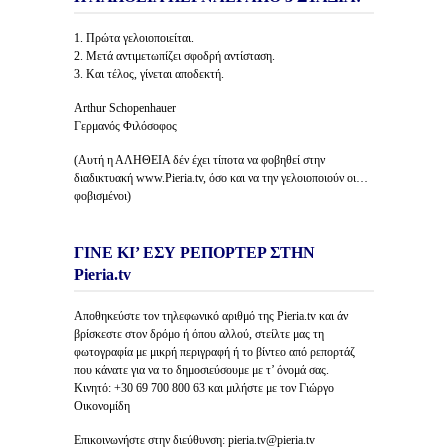
1. Πρώτα γελοιοποιείται.
2. Μετά αντιμετωπίζει σφοδρή αντίσταση.
3. Και τέλος, γίνεται αποδεκτή.
Arthur Schopenhauer
Γερμανός Φιλόσοφος
(Αυτή η ΑΛΗΘΕΙΑ δέν έχει τίποτα να φοβηθεί στην
διαδικτυακή www.Pieria.tv, όσο και να την γελοιοποιούν οι…
φοβισμένοι)
ΓΙΝΕ ΚΙ’ ΕΣΥ ΡΕΠΟΡΤΕΡ ΣΤΗΝ
Pieria.tv
Αποθηκεύστε τον τηλεφωνικό αριθμό της Pieria.tv και άν
βρίσκεστε στον δρόμο ή όπου αλλού, στείλτε μας τη
φωτογραφία με μικρή περιγραφή ή το βίντεο από ρεπορτάζ
που κάνατε για να το δημοσιεύσουμε με τ’ όνομά σας.
Κινητό: +30 69 700 800 63 και μιλήστε με τον Γιώργο
Οικονομίδη
Επικοινωνήστε στην διεύθυνση: pieria.tv@pieria.tv