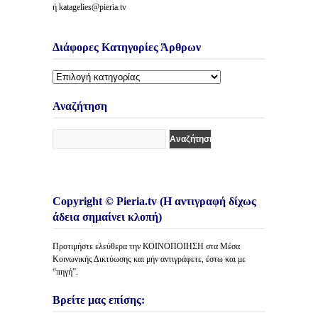
ή katagelies@pieria.tv
Διάφορες Κατηγορίες Άρθρων
Διάφορες
Κατηγορίες
Άρθρων
Αναζήτηση
Copyright © Pieria.tv (Η αντιγραφή δίχως
άδεια σημαίνει κλοπή)
Προτιμήστε ελεύθερα την ΚΟΙΝΟΠΟΙΗΣΗ στα Μέσα
Κοινωνικής Δικτύωσης και μήν αντιγράφετε, έστω και με
“πηγή”.
Βρείτε μας επίσης: