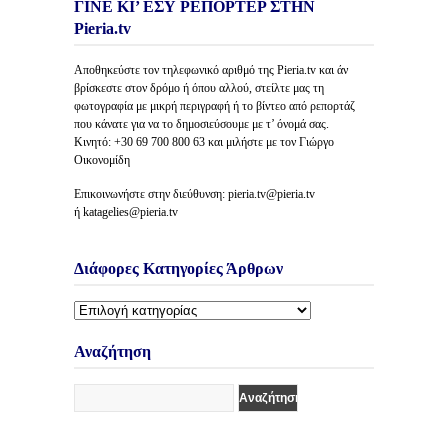
ΓΙΝΕ ΚΙ’ ΕΣΥ ΡΕΠΟΡΤΕΡ ΣΤΗΝ
Pieria.tv
Αποθηκεύστε τον τηλεφωνικό αριθμό της Pieria.tv και άν
βρίσκεστε στον δρόμο ή όπου αλλού, στείλτε μας τη
φωτογραφία με μικρή περιγραφή ή το βίντεο από ρεπορτάζ
που κάνατε για να το δημοσιεύσουμε με τ’ όνομά σας.
Κινητό: +30 69 700 800 63 και μιλήστε με τον Γιώργο
Οικονομίδη
Επικοινωνήστε στην διεύθυνση: pieria.tv@pieria.tv
ή katagelies@pieria.tv
Διάφορες Κατηγορίες Άρθρων
Διάφορες
Κατηγορίες
Άρθρων
Αναζήτηση