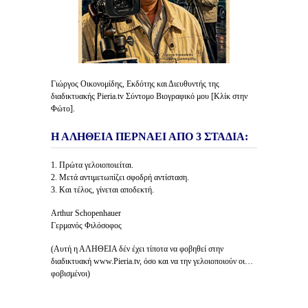
Γιώργος Οικονομίδης, Εκδότης και Διευθυντής της
διαδικτυακής Pieria.tv Σύντομο Βιογραφικό μου [Κλίκ στην
Φώτο].
Η ΑΛΗΘΕΙΑ ΠΕΡΝΑΕΙ ΑΠΟ 3 ΣΤΑΔΙΑ:
1. Πρώτα γελοιοποιείται.
2. Μετά αντιμετωπίζει σφοδρή αντίσταση.
3. Και τέλος, γίνεται αποδεκτή.
Arthur Schopenhauer
Γερμανός Φιλόσοφος
(Αυτή η ΑΛΗΘΕΙΑ δέν έχει τίποτα να φοβηθεί στην
διαδικτυακή www.Pieria.tv, όσο και να την γελοιοποιούν οι…
φοβισμένοι)