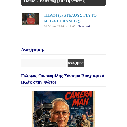
Home
»
Posts tagged 'Τηλέτυπος'
ΤΙΤΛΟΙ (επί)ΤΕΛΟΥΣ ΓΙΑ ΤΟ
MEGA CHANNEL(;)
24 Μαΐου 2016 at 19:03 /
Ρεπορτάζ
Αναζήτηση.
Γιώργος Οικονομίδης Σύντομο Βιογραφικό
[Κλίκ στην Φώτο]