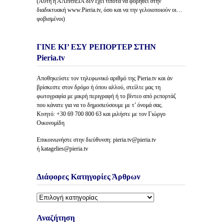
(Αυτή η ΑΛΗΘΕΙΑ δέν έχει τίποτα να φοβηθεί στην
διαδικτυακή www.Pieria.tv, όσο και να την γελοιοποιούν οι…
φοβισμένοι)
ΓΙΝΕ ΚΙ’ ΕΣΥ ΡΕΠΟΡΤΕΡ ΣΤΗΝ
Pieria.tv
Αποθηκεύστε τον τηλεφωνικό αριθμό της Pieria.tv και άν
βρίσκεστε στον δρόμο ή όπου αλλού, στείλτε μας τη
φωτογραφία με μικρή περιγραφή ή το βίντεο από ρεπορτάζ
που κάνατε για να το δημοσιεύσουμε με τ’ όνομά σας.
Κινητό: +30 69 700 800 63 και μιλήστε με τον Γιώργο
Οικονομίδη
Επικοινωνήστε στην διεύθυνση: pieria.tv@pieria.tv
ή katagelies@pieria.tv
Διάφορες Κατηγορίες Άρθρων
Διάφορες
Κατηγορίες
Άρθρων
Αναζήτηση