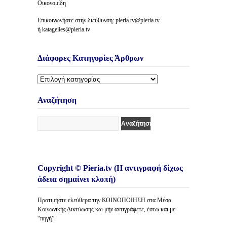
Οικονομίδη
Επικοινωνήστε στην διεύθυνση: pieria.tv@pieria.tv
ή katagelies@pieria.tv
Διάφορες Κατηγορίες Άρθρων
Διάφορες
Κατηγορίες
Άρθρων
Αναζήτηση
Copyright © Pieria.tv (Η αντιγραφή δίχως
άδεια σημαίνει κλοπή)
Προτιμήστε ελεύθερα την ΚΟΙΝΟΠΟΙΗΣΗ στα Μέσα
Κοινωνικής Δικτύωσης και μήν αντιγράφετε, έστω και με
“πηγή”.