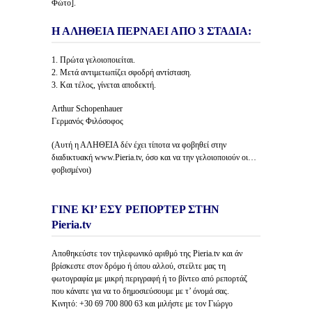
Φώτο].
Η ΑΛΗΘΕΙΑ ΠΕΡΝΑΕΙ ΑΠΟ 3 ΣΤΑΔΙΑ:
1. Πρώτα γελοιοποιείται.
2. Μετά αντιμετωπίζει σφοδρή αντίσταση.
3. Και τέλος, γίνεται αποδεκτή.
Arthur Schopenhauer
Γερμανός Φιλόσοφος
(Αυτή η ΑΛΗΘΕΙΑ δέν έχει τίποτα να φοβηθεί στην
διαδικτυακή www.Pieria.tv, όσο και να την γελοιοποιούν οι…
φοβισμένοι)
ΓΙΝΕ ΚΙ’ ΕΣΥ ΡΕΠΟΡΤΕΡ ΣΤΗΝ
Pieria.tv
Αποθηκεύστε τον τηλεφωνικό αριθμό της Pieria.tv και άν
βρίσκεστε στον δρόμο ή όπου αλλού, στείλτε μας τη
φωτογραφία με μικρή περιγραφή ή το βίντεο από ρεπορτάζ
που κάνατε για να το δημοσιεύσουμε με τ’ όνομά σας.
Κινητό: +30 69 700 800 63 και μιλήστε με τον Γιώργο