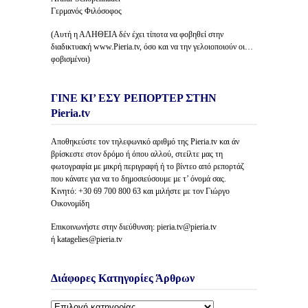
Γερμανός Φιλόσοφος
(Αυτή η ΑΛΗΘΕΙΑ δέν έχει τίποτα να φοβηθεί στην
διαδικτυακή www.Pieria.tv, όσο και να την γελοιοποιούν οι…
φοβισμένοι)
ΓΙΝΕ ΚΙ’ ΕΣΥ ΡΕΠΟΡΤΕΡ ΣΤΗΝ
Pieria.tv
Αποθηκεύστε τον τηλεφωνικό αριθμό της Pieria.tv και άν
βρίσκεστε στον δρόμο ή όπου αλλού, στείλτε μας τη
φωτογραφία με μικρή περιγραφή ή το βίντεο από ρεπορτάζ
που κάνατε για να το δημοσιεύσουμε με τ’ όνομά σας.
Κινητό: +30 69 700 800 63 και μιλήστε με τον Γιώργο
Οικονομίδη
Επικοινωνήστε στην διεύθυνση: pieria.tv@pieria.tv
ή katagelies@pieria.tv
Διάφορες Κατηγορίες Άρθρων
Διάφορες