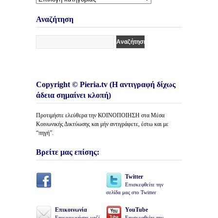
Κατηγορίες
Άρθρων
Αναζήτηση
Copyright © Pieria.tv (Η αντιγραφή δίχως
άδεια σημαίνει κλοπή)
Προτιμήστε ελεύθερα την ΚΟΙΝΟΠΟΙΗΣΗ στα Μέσα
Κοινωνικής Δικτύωσης και μήν αντιγράφετε, έστω και με
“πηγή”.
Βρείτε μας επίσης:
Twitter
Επισκεφθείτε την
σελίδα μας στο Twitter
Επικοινωνία
YouTube
Επικοινωνήστε μαζί
Επισκεφθείτε την