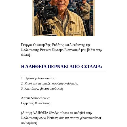
Γιώργος Οικονομίδης, Εκδότης και Διευθυντής της
διαδικτυακής Pieria.tv Σύντομο Βιογραφικό μου [Κλίκ στην
Φώτο].
Η ΑΛΗΘΕΙΑ ΠΕΡΝΑΕΙ ΑΠΟ 3 ΣΤΑΔΙΑ:
1. Πρώτα γελοιοποιείται.
2. Μετά αντιμετωπίζει σφοδρή αντίσταση.
3. Και τέλος, γίνεται αποδεκτή.
Arthur Schopenhauer
Γερμανός Φιλόσοφος
(Αυτή η ΑΛΗΘΕΙΑ δέν έχει τίποτα να φοβηθεί στην
διαδικτυακή www.Pieria.tv, όσο και να την γελοιοποιούν οι…
φοβισμένοι)