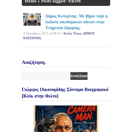
Home
»
Posts tagged 'ΥΔΟΜ
Κατερίνης'
Δήμος Κατερίνης: Με βήμα ταχύ η
έκδοση οικοδομικών αδειών στην
Υπηρεσία Δόμησης.
4 Νοεμβρίου 2021 at 09:43 /
Δελτία Τύπου
,
ΔΗΜΟΣ
ΚΑΤΕΡΙΝΗΣ
Αναζήτηση.
Γιώργος Οικονομίδης Σύντομο Βιογραφικό
[Κλίκ στην Φώτο]