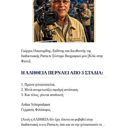
Γιώργος Οικονομίδης, Εκδότης και Διευθυντής της
διαδικτυακής Pieria.tv Σύντομο Βιογραφικό μου [Κλίκ στην
Φώτο].
Η ΑΛΗΘΕΙΑ ΠΕΡΝΑΕΙ ΑΠΟ 3 ΣΤΑΔΙΑ:
1. Πρώτα γελοιοποιείται.
2. Μετά αντιμετωπίζει σφοδρή αντίσταση.
3. Και τέλος, γίνεται αποδεκτή.
Arthur Schopenhauer
Γερμανός Φιλόσοφος
(Αυτή η ΑΛΗΘΕΙΑ δέν έχει τίποτα να φοβηθεί στην
διαδικτυακή www.Pieria.tv, όσο και να την γελοιοποιούν οι…