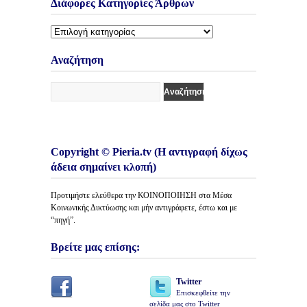
Διάφορες Κατηγορίες Άρθρων
Διάφορες
Κατηγορίες
Άρθρων
Αναζήτηση
Copyright © Pieria.tv (Η αντιγραφή δίχως
άδεια σημαίνει κλοπή)
Προτιμήστε ελεύθερα την ΚΟΙΝΟΠΟΙΗΣΗ στα Μέσα
Κοινωνικής Δικτύωσης και μήν αντιγράφετε, έστω και με
“πηγή”.
Βρείτε μας επίσης:
Twitter
Επισκεφθείτε την
σελίδα μας στο Twitter