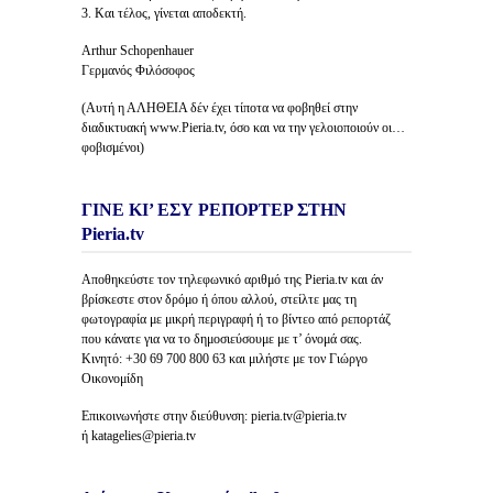
3. Και τέλος, γίνεται αποδεκτή.
Arthur Schopenhauer
Γερμανός Φιλόσοφος
(Αυτή η ΑΛΗΘΕΙΑ δέν έχει τίποτα να φοβηθεί στην
διαδικτυακή www.Pieria.tv, όσο και να την γελοιοποιούν οι…
φοβισμένοι)
ΓΙΝΕ ΚΙ’ ΕΣΥ ΡΕΠΟΡΤΕΡ ΣΤΗΝ
Pieria.tv
Αποθηκεύστε τον τηλεφωνικό αριθμό της Pieria.tv και άν
βρίσκεστε στον δρόμο ή όπου αλλού, στείλτε μας τη
φωτογραφία με μικρή περιγραφή ή το βίντεο από ρεπορτάζ
που κάνατε για να το δημοσιεύσουμε με τ’ όνομά σας.
Κινητό: +30 69 700 800 63 και μιλήστε με τον Γιώργο
Οικονομίδη
Επικοινωνήστε στην διεύθυνση: pieria.tv@pieria.tv
ή katagelies@pieria.tv