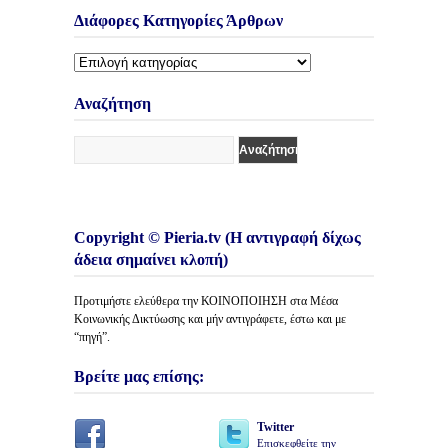
Διάφορες Κατηγορίες Άρθρων
Διάφορες
Κατηγορίες
Άρθρων
Αναζήτηση
Copyright © Pieria.tv (Η αντιγραφή δίχως
άδεια σημαίνει κλοπή)
Προτιμήστε ελεύθερα την ΚΟΙΝΟΠΟΙΗΣΗ στα Μέσα
Κοινωνικής Δικτύωσης και μήν αντιγράφετε, έστω και με
“πηγή”.
Βρείτε μας επίσης:
Twitter
Επισκεφθείτε την