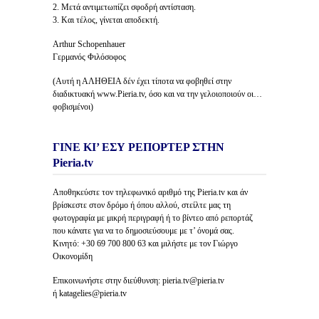
2. Μετά αντιμετωπίζει σφοδρή αντίσταση.
3. Και τέλος, γίνεται αποδεκτή.
Arthur Schopenhauer
Γερμανός Φιλόσοφος
(Αυτή η ΑΛΗΘΕΙΑ δέν έχει τίποτα να φοβηθεί στην
διαδικτυακή www.Pieria.tv, όσο και να την γελοιοποιούν οι…
φοβισμένοι)
ΓΙΝΕ ΚΙ’ ΕΣΥ ΡΕΠΟΡΤΕΡ ΣΤΗΝ
Pieria.tv
Αποθηκεύστε τον τηλεφωνικό αριθμό της Pieria.tv και άν
βρίσκεστε στον δρόμο ή όπου αλλού, στείλτε μας τη
φωτογραφία με μικρή περιγραφή ή το βίντεο από ρεπορτάζ
που κάνατε για να το δημοσιεύσουμε με τ’ όνομά σας.
Κινητό: +30 69 700 800 63 και μιλήστε με τον Γιώργο
Οικονομίδη
Επικοινωνήστε στην διεύθυνση: pieria.tv@pieria.tv
ή katagelies@pieria.tv