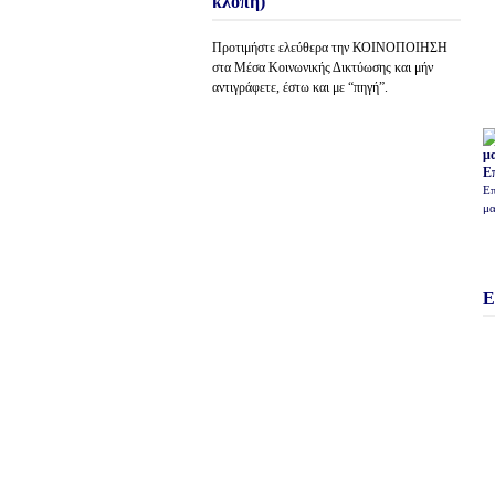
κλοπή)
Προτιμήστε ελεύθερα την ΚΟΙΝΟΠΟΙΗΣΗ
στα Μέσα Κοινωνικής Δικτύωσης και μήν
αντιγράφετε, έστω και με “πηγή”.
Ε
Επ
μα
Ε