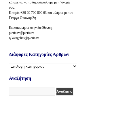
κάνατε για να το δημοσιεύσουμε με τ’ όνομά
σας.
Κινητό: +30 69 700 800 63 και μιλήστε με τον
Γιώργο Οικονομίδη
Επικοινωνήστε στην διεύθυνση:
pieria.tv@pieria.tv
ή katagelies@pieria.tv
Διάφορες Κατηγορίες Άρθρων
Διάφορες
Κατηγορίες
Άρθρων
Αναζήτηση