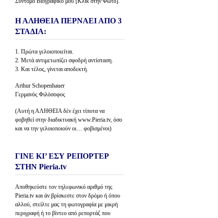
Σύντομο Βιογραφικό μου [Κλίκ στην Φώτο].
Η ΑΛΗΘΕΙΑ ΠΕΡΝΑΕΙ ΑΠΟ 3
ΣΤΑΔΙΑ:
1. Πρώτα γελοιοποιείται.
2. Μετά αντιμετωπίζει σφοδρή αντίσταση.
3. Και τέλος, γίνεται αποδεκτή.
Arthur Schopenhauer
Γερμανός Φιλόσοφος
(Αυτή η ΑΛΗΘΕΙΑ δέν έχει τίποτα να
φοβηθεί στην διαδικτυακή www.Pieria.tv, όσο
και να την γελοιοποιούν οι… φοβισμένοι)
ΓΙΝΕ ΚΙ’ ΕΣΥ ΡΕΠΟΡΤΕΡ
ΣΤΗΝ Pieria.tv
Αποθηκεύστε τον τηλεφωνικό αριθμό της
Pieria.tv και άν βρίσκεστε στον δρόμο ή όπου
αλλού, στείλτε μας τη φωτογραφία με μικρή
περιγραφή ή το βίντεο από ρεπορτάζ που