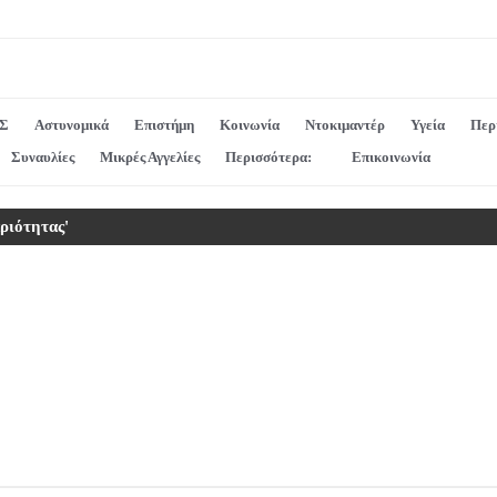
Σ
Αστυνομικά
Επιστήμη
Κοινωνία
Ντοκιμαντέρ
Υγεία
Περ
Συναυλίες
Μικρές Αγγελίες
Περισσότερα:
Επικοινωνία
αριότητας'