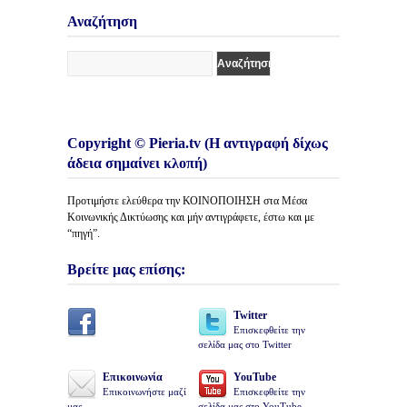
Άρθρων
Αναζήτηση
Copyright © Pieria.tv (Η αντιγραφή δίχως
άδεια σημαίνει κλοπή)
Προτιμήστε ελεύθερα την ΚΟΙΝΟΠΟΙΗΣΗ στα Μέσα
Κοινωνικής Δικτύωσης και μήν αντιγράφετε, έστω και με
“πηγή”.
Βρείτε μας επίσης:
Twitter
Επισκεφθείτε την
σελίδα μας στο Twitter
Επικοινωνία
YouTube
Επικοινωνήστε μαζί
Επισκεφθείτε την
μας
σελίδα μας στο YouTube