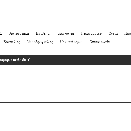
Σ
Αστυνομικά
Επιστήμη
Κοινωνία
Ντοκιμαντέρ
Υγεία
Περ
Συναυλίες
Μικρές Αγγελίες
Περισσότερα:
Επικοινωνία
ροφόρα καλώδια'