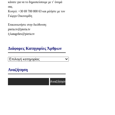
κάνατε για να το δημοσιεύσουμε με τ’ όνομά
σας.
Κινητό: +30 69 700 800 63 και μιλήστε με τον
Γιώργο Οικονομίδη
Επικοινωνήστε στην διεύθυνση:
pieria.tv@pieria.tv
ή katagelies@pieria.tv
Διάφορες Κατηγορίες Άρθρων
Διάφορες
Κατηγορίες
Άρθρων
Αναζήτηση