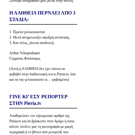
Σύντομο Βιογραφικό μου [Κλίκ στην Φώτο].
Η ΑΛΗΘΕΙΑ ΠΕΡΝΑΕΙ ΑΠΟ 3
ΣΤΑΔΙΑ:
1. Πρώτα γελοιοποιείται.
2. Μετά αντιμετωπίζει σφοδρή αντίσταση.
3. Και τέλος, γίνεται αποδεκτή.
Arthur Schopenhauer
Γερμανός Φιλόσοφος
(Αυτή η ΑΛΗΘΕΙΑ δέν έχει τίποτα να
φοβηθεί στην διαδικτυακή www.Pieria.tv, όσο
και να την γελοιοποιούν οι… φοβισμένοι)
ΓΙΝΕ ΚΙ’ ΕΣΥ ΡΕΠΟΡΤΕΡ
ΣΤΗΝ Pieria.tv
Αποθηκεύστε τον τηλεφωνικό αριθμό της
Pieria.tv και άν βρίσκεστε στον δρόμο ή όπου
αλλού, στείλτε μας τη φωτογραφία με μικρή
περιγραφή ή το βίντεο από ρεπορτάζ που