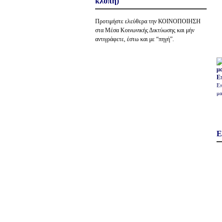
κλοπή)
Προτιμήστε ελεύθερα την ΚΟΙΝΟΠΟΙΗΣΗ
στα Μέσα Κοινωνικής Δικτύωσης και μήν
αντιγράφετε, έστω και με “πηγή”.
Ε
Επ
μα
Ε