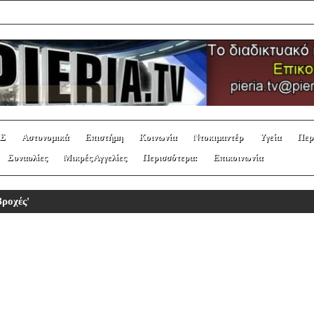
Σ
Αστυνομικά
Επιστήμη
Κοινωνία
Ντοκιμαντέρ
Υγεία
Περ
Συναυλίες
Μικρές Αγγελίες
Περισσότερα:
Επικοινωνία
βροχές'