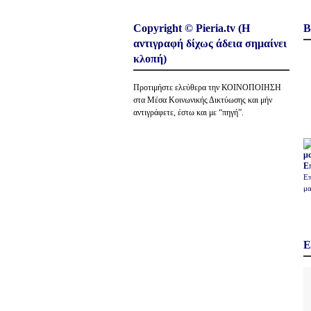
Copyright © Pieria.tv (Η
Β
αντιγραφή δίχως άδεια σημαίνει
κλοπή)
Προτιμήστε ελεύθερα την ΚΟΙΝΟΠΟΙΗΣΗ
στα Μέσα Κοινωνικής Δικτύωσης και μήν
αντιγράφετε, έστω και με “πηγή”.
Ε
Επ
μα
Ε