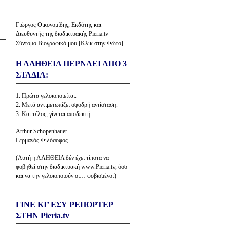
Γιώργος Οικονομίδης, Εκδότης και
Διευθυντής της διαδικτυακής Pieria.tv
Σύντομο Βιογραφικό μου [Κλίκ στην Φώτο].
Η ΑΛΗΘΕΙΑ ΠΕΡΝΑΕΙ ΑΠΟ 3
ΣΤΑΔΙΑ:
1. Πρώτα γελοιοποιείται.
2. Μετά αντιμετωπίζει σφοδρή αντίσταση.
3. Και τέλος, γίνεται αποδεκτή.
Arthur Schopenhauer
Γερμανός Φιλόσοφος
(Αυτή η ΑΛΗΘΕΙΑ δέν έχει τίποτα να
φοβηθεί στην διαδικτυακή www.Pieria.tv, όσο
και να την γελοιοποιούν οι… φοβισμένοι)
ΓΙΝΕ ΚΙ’ ΕΣΥ ΡΕΠΟΡΤΕΡ
ΣΤΗΝ Pieria.tv