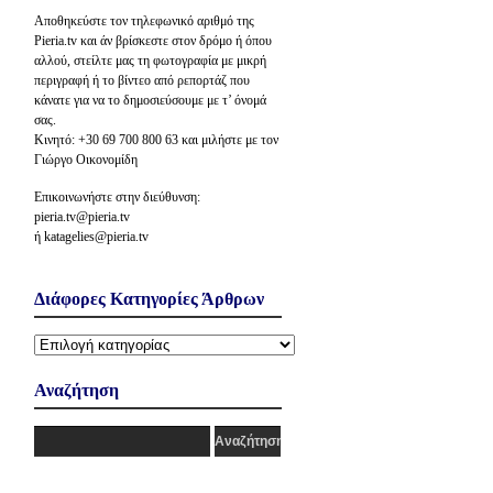
Αποθηκεύστε τον τηλεφωνικό αριθμό της
Pieria.tv και άν βρίσκεστε στον δρόμο ή όπου
αλλού, στείλτε μας τη φωτογραφία με μικρή
περιγραφή ή το βίντεο από ρεπορτάζ που
κάνατε για να το δημοσιεύσουμε με τ’ όνομά
σας.
Κινητό: +30 69 700 800 63 και μιλήστε με τον
Γιώργο Οικονομίδη
Επικοινωνήστε στην διεύθυνση:
pieria.tv@pieria.tv
ή katagelies@pieria.tv
Διάφορες Κατηγορίες Άρθρων
Διάφορες
Κατηγορίες
Άρθρων
Αναζήτηση