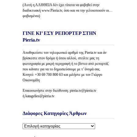
(Αυτή η ΑΛΗΘΕΙΑ δέν έχει τίποτα να φοβηθεί στην
διαδικτυακή www.Pieria.tv, όσο και να την γελοιοποιούν οι…
φοβισμένοι)
ΓΙΝΕ ΚΙ’ ΕΣΥ ΡΕΠΟΡΤΕΡ ΣΤΗΝ
Pieria.tv
Αποθηκεύστε τον τηλεφωνικό αριθμό της Pieria.tv και άν
βρίσκεστε στον δρόμο ή όπου αλλού, στείλτε μας τη
φωτογραφία με μικρή περιγραφή ή το βίντεο από ρεπορτάζ
που κάνατε για να το δημοσιεύσουμε με τ’ όνομά σας.
Κινητό: +30 69 700 800 63 και μιλήστε με τον Γιώργο
Οικονομίδη
Επικοινωνήστε στην διεύθυνση: pieria.tv@pieria.tv
ή katagelies@pieria.tv
Διάφορες Κατηγορίες Άρθρων
Διάφορες
Κατηγορίες
Άρθρων