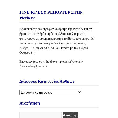
ΓΙΝΕ ΚΙ’ ΕΣΥ ΡΕΠΟΡΤΕΡ ΣΤΗΝ
Pieria.tv
Αποθηκεύστε τον τηλεφωνικό αριθμό της Pieria.tv και άν
βρίσκεστε στον δρόμο ή όπου αλλού, στείλτε μας τη
φωτογραφία με μικρή περιγραφή ή το βίντεο από ρεπορτάζ
που κάνατε για να το δημοσιεύσουμε με τ’ όνομά σας.
Κινητό: +30 69 700 800 63 και μιλήστε με τον Γιώργο
Οικονομίδη
Επικοινωνήστε στην διεύθυνση: pieria.tv@pieria.tv
ή katagelies@pieria.tv
Διάφορες Κατηγορίες Άρθρων
Διάφορες
Κατηγορίες
Άρθρων
Αναζήτηση