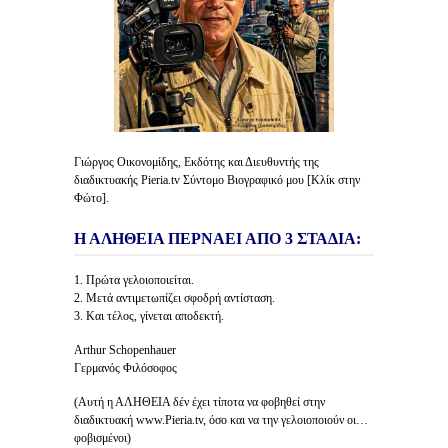
Γιώργος Οικονομίδης, Εκδότης και Διευθυντής της
διαδικτυακής Pieria.tv Σύντομο Βιογραφικό μου [Κλίκ στην
Φώτο].
Η ΑΛΗΘΕΙΑ ΠΕΡΝΑΕΙ ΑΠΟ 3 ΣΤΑΔΙΑ:
1. Πρώτα γελοιοποιείται.
2. Μετά αντιμετωπίζει σφοδρή αντίσταση.
3. Και τέλος, γίνεται αποδεκτή.
Arthur Schopenhauer
Γερμανός Φιλόσοφος
(Αυτή η ΑΛΗΘΕΙΑ δέν έχει τίποτα να φοβηθεί στην
διαδικτυακή www.Pieria.tv, όσο και να την γελοιοποιούν οι…
φοβισμένοι)