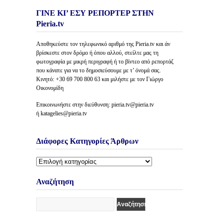
ΓΙΝΕ ΚΙ’ ΕΣΥ ΡΕΠΟΡΤΕΡ ΣΤΗΝ
Pieria.tv
Αποθηκεύστε τον τηλεφωνικό αριθμό της Pieria.tv και άν
βρίσκεστε στον δρόμο ή όπου αλλού, στείλτε μας τη
φωτογραφία με μικρή περιγραφή ή το βίντεο από ρεπορτάζ
που κάνατε για να το δημοσιεύσουμε με τ’ όνομά σας.
Κινητό: +30 69 700 800 63 και μιλήστε με τον Γιώργο
Οικονομίδη
Επικοινωνήστε στην διεύθυνση: pieria.tv@pieria.tv
ή katagelies@pieria.tv
Διάφορες Κατηγορίες Άρθρων
Διάφορες
Κατηγορίες
Άρθρων
Αναζήτηση