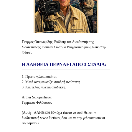
Γιώργος Οικονομίδης, Εκδότης και Διευθυντής της
διαδικτυακής Pieria.tv Σύντομο Βιογραφικό μου [Κλίκ στην
Φώτο].
Η ΑΛΗΘΕΙΑ ΠΕΡΝΑΕΙ ΑΠΟ 3 ΣΤΑΔΙΑ:
1. Πρώτα γελοιοποιείται.
2. Μετά αντιμετωπίζει σφοδρή αντίσταση.
3. Και τέλος, γίνεται αποδεκτή.
Arthur Schopenhauer
Γερμανός Φιλόσοφος
(Αυτή η ΑΛΗΘΕΙΑ δέν έχει τίποτα να φοβηθεί στην
διαδικτυακή www.Pieria.tv, όσο και να την γελοιοποιούν οι…
φοβισμένοι)