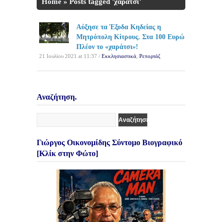
Home
»
Posts tagged 'χαράτσι'
Αύξησε τα Έξοδα Κηδείας η
Μητρόπολη Κίτρους. Στα 100 Ευρώ
Πλέον το «χαράτσι»!
21 Ιουλίου 2021 at 11:37 /
Εκκλησιαστικά
,
Ρεπορτάζ
Αναζήτηση.
Γιώργος Οικονομίδης Σύντομο Βιογραφικό
[Κλίκ στην Φώτο]