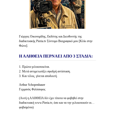
Γιώργος Οικονομίδης, Εκδότης και Διευθυντής της
διαδικτυακής Pieria.tv Σύντομο Βιογραφικό μου [Κλίκ στην
Φώτο].
Η ΑΛΗΘΕΙΑ ΠΕΡΝΑΕΙ ΑΠΟ 3 ΣΤΑΔΙΑ:
1. Πρώτα γελοιοποιείται.
2. Μετά αντιμετωπίζει σφοδρή αντίσταση.
3. Και τέλος, γίνεται αποδεκτή.
Arthur Schopenhauer
Γερμανός Φιλόσοφος
(Αυτή η ΑΛΗΘΕΙΑ δέν έχει τίποτα να φοβηθεί στην
διαδικτυακή www.Pieria.tv, όσο και να την γελοιοποιούν οι…
φοβισμένοι)