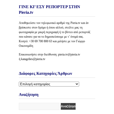
ΓΙΝΕ ΚΙ’ ΕΣΥ ΡΕΠΟΡΤΕΡ ΣΤΗΝ
Pieria.tv
Αποθηκεύστε τον τηλεφωνικό αριθμό της Pieria.tv και άν
βρίσκεστε στον δρόμο ή όπου αλλού, στείλτε μας τη
φωτογραφία με μικρή περιγραφή ή το βίντεο από ρεπορτάζ
που κάνατε για να το δημοσιεύσουμε με τ’ όνομά σας.
Κινητό: +30 69 700 800 63 και μιλήστε με τον Γιώργο
Οικονομίδη
Επικοινωνήστε στην διεύθυνση: pieria.tv@pieria.tv
ή katagelies@pieria.tv
Διάφορες Κατηγορίες Άρθρων
Διάφορες
Κατηγορίες
Άρθρων
Αναζήτηση