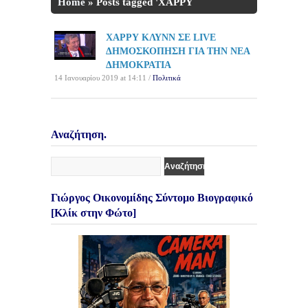
Home
»
Posts tagged 'ΧΑΡΡΥ
ΚΛΥΝΝ'
ΧΑΡΡΥ ΚΛΥΝΝ ΣΕ LIVE
ΔΗΜΟΣΚΟΠΗΣΗ ΓΙΑ ΤΗΝ ΝΕΑ
ΔΗΜΟΚΡΑΤΙΑ
14 Ιανουαρίου 2019 at 14:11 /
Πολιτικά
Αναζήτηση.
Γιώργος Οικονομίδης Σύντομο Βιογραφικό
[Κλίκ στην Φώτο]