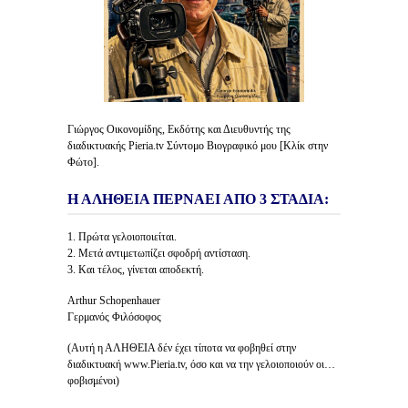
Γιώργος Οικονομίδης, Εκδότης και Διευθυντής της
διαδικτυακής Pieria.tv Σύντομο Βιογραφικό μου [Κλίκ στην
Φώτο].
Η ΑΛΗΘΕΙΑ ΠΕΡΝΑΕΙ ΑΠΟ 3 ΣΤΑΔΙΑ:
1. Πρώτα γελοιοποιείται.
2. Μετά αντιμετωπίζει σφοδρή αντίσταση.
3. Και τέλος, γίνεται αποδεκτή.
Arthur Schopenhauer
Γερμανός Φιλόσοφος
(Αυτή η ΑΛΗΘΕΙΑ δέν έχει τίποτα να φοβηθεί στην
διαδικτυακή www.Pieria.tv, όσο και να την γελοιοποιούν οι…
φοβισμένοι)