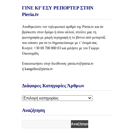
ΓΙΝΕ ΚΙ’ ΕΣΥ ΡΕΠΟΡΤΕΡ ΣΤΗΝ
Pieria.tv
Αποθηκεύστε τον τηλεφωνικό αριθμό της Pieria.tv και άν
βρίσκεστε στον δρόμο ή όπου αλλού, στείλτε μας τη
φωτογραφία με μικρή περιγραφή ή το βίντεο από ρεπορτάζ
που κάνατε για να το δημοσιεύσουμε με τ’ όνομά σας.
Κινητό: +30 69 700 800 63 και μιλήστε με τον Γιώργο
Οικονομίδη
Επικοινωνήστε στην διεύθυνση: pieria.tv@pieria.tv
ή katagelies@pieria.tv
Διάφορες Κατηγορίες Άρθρων
Διάφορες
Κατηγορίες
Άρθρων
Αναζήτηση