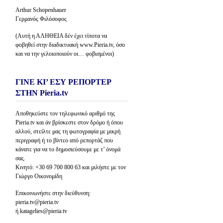
Arthur Schopenhauer
Γερμανός Φιλόσοφος
(Αυτή η ΑΛΗΘΕΙΑ δέν έχει τίποτα να
φοβηθεί στην διαδικτυακή www.Pieria.tv, όσο
και να την γελοιοποιούν οι… φοβισμένοι)
ΓΙΝΕ ΚΙ’ ΕΣΥ ΡΕΠΟΡΤΕΡ
ΣΤΗΝ Pieria.tv
Αποθηκεύστε τον τηλεφωνικό αριθμό της
Pieria.tv και άν βρίσκεστε στον δρόμο ή όπου
αλλού, στείλτε μας τη φωτογραφία με μικρή
περιγραφή ή το βίντεο από ρεπορτάζ που
κάνατε για να το δημοσιεύσουμε με τ’ όνομά
σας.
Κινητό: +30 69 700 800 63 και μιλήστε με τον
Γιώργο Οικονομίδη
Επικοινωνήστε στην διεύθυνση:
pieria.tv@pieria.tv
ή katagelies@pieria.tv