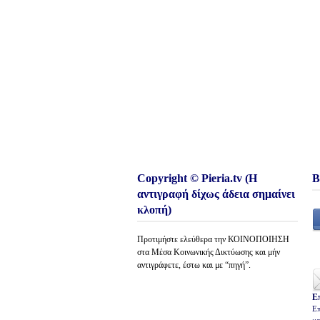
Copyright © Pieria.tv (Η
Β
αντιγραφή δίχως άδεια σημαίνει
κλοπή)
Προτιμήστε ελεύθερα την ΚΟΙΝΟΠΟΙΗΣΗ
στα Μέσα Κοινωνικής Δικτύωσης και μήν
αντιγράφετε, έστω και με “πηγή”.
Ε
Επ