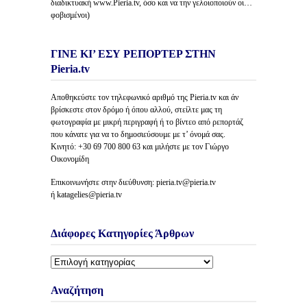
διαδικτυακή www.Pieria.tv, όσο και να την γελοιοποιούν οι…
φοβισμένοι)
ΓΙΝΕ ΚΙ’ ΕΣΥ ΡΕΠΟΡΤΕΡ ΣΤΗΝ
Pieria.tv
Αποθηκεύστε τον τηλεφωνικό αριθμό της Pieria.tv και άν
βρίσκεστε στον δρόμο ή όπου αλλού, στείλτε μας τη
φωτογραφία με μικρή περιγραφή ή το βίντεο από ρεπορτάζ
που κάνατε για να το δημοσιεύσουμε με τ’ όνομά σας.
Κινητό: +30 69 700 800 63 και μιλήστε με τον Γιώργο
Οικονομίδη
Επικοινωνήστε στην διεύθυνση: pieria.tv@pieria.tv
ή katagelies@pieria.tv
Διάφορες Κατηγορίες Άρθρων
Διάφορες
Κατηγορίες
Άρθρων
Αναζήτηση