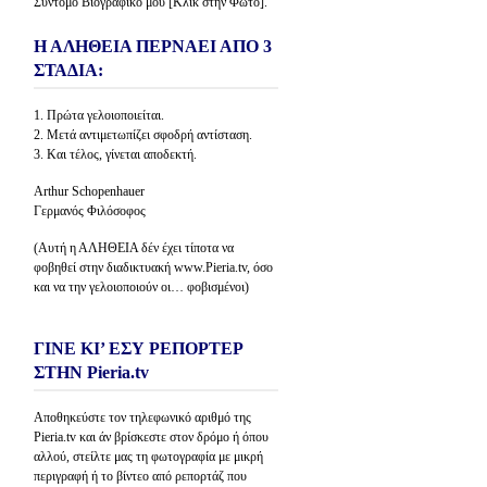
Σύντομο Βιογραφικό μου [Κλίκ στην Φώτο].
Η ΑΛΗΘΕΙΑ ΠΕΡΝΑΕΙ ΑΠΟ 3
ΣΤΑΔΙΑ:
1. Πρώτα γελοιοποιείται.
2. Μετά αντιμετωπίζει σφοδρή αντίσταση.
3. Και τέλος, γίνεται αποδεκτή.
Arthur Schopenhauer
Γερμανός Φιλόσοφος
(Αυτή η ΑΛΗΘΕΙΑ δέν έχει τίποτα να
φοβηθεί στην διαδικτυακή www.Pieria.tv, όσο
και να την γελοιοποιούν οι… φοβισμένοι)
ΓΙΝΕ ΚΙ’ ΕΣΥ ΡΕΠΟΡΤΕΡ
ΣΤΗΝ Pieria.tv
Αποθηκεύστε τον τηλεφωνικό αριθμό της
Pieria.tv και άν βρίσκεστε στον δρόμο ή όπου
αλλού, στείλτε μας τη φωτογραφία με μικρή
περιγραφή ή το βίντεο από ρεπορτάζ που