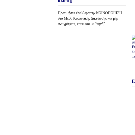
κλοπή)
Προτιμήστε ελεύθερα την ΚΟΙΝΟΠΟΙΗΣΗ
στα Μέσα Κοινωνικής Δικτύωσης και μήν
αντιγράφετε, έστω και με “πηγή”.
Ε
Επ
μα
Ε