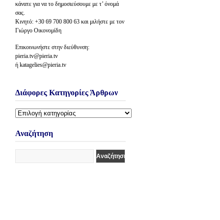
κάνατε για να το δημοσιεύσουμε με τ’ όνομά
σας.
Κινητό: +30 69 700 800 63 και μιλήστε με τον
Γιώργο Οικονομίδη
Επικοινωνήστε στην διεύθυνση:
pieria.tv@pieria.tv
ή katagelies@pieria.tv
Διάφορες Κατηγορίες Άρθρων
Διάφορες
Κατηγορίες
Άρθρων
Αναζήτηση