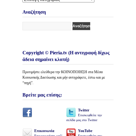
Κατηγορίες
Άρθρων
Αναζήτηση
Copyright © Pieria.tv (Η αντιγραφή δίχως
άδεια σημαίνει κλοπή)
Προτιμήστε ελεύθερα την ΚΟΙΝΟΠΟΙΗΣΗ στα Μέσα
Κοινωνικής Δικτύωσης και μήν αντιγράφετε, έστω και με
“πηγή”.
Βρείτε μας επίσης:
Twitter
Επισκεφθείτε την
σελίδα μας στο Twitter
Επικοινωνία
YouTube
Επικοινωνήστε μαζί
Επισκεφθείτε την