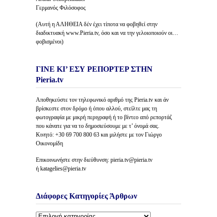
Γερμανός Φιλόσοφος
(Αυτή η ΑΛΗΘΕΙΑ δέν έχει τίποτα να φοβηθεί στην
διαδικτυακή www.Pieria.tv, όσο και να την γελοιοποιούν οι…
φοβισμένοι)
ΓΙΝΕ ΚΙ’ ΕΣΥ ΡΕΠΟΡΤΕΡ ΣΤΗΝ
Pieria.tv
Αποθηκεύστε τον τηλεφωνικό αριθμό της Pieria.tv και άν
βρίσκεστε στον δρόμο ή όπου αλλού, στείλτε μας τη
φωτογραφία με μικρή περιγραφή ή το βίντεο από ρεπορτάζ
που κάνατε για να το δημοσιεύσουμε με τ’ όνομά σας.
Κινητό: +30 69 700 800 63 και μιλήστε με τον Γιώργο
Οικονομίδη
Επικοινωνήστε στην διεύθυνση: pieria.tv@pieria.tv
ή katagelies@pieria.tv
Διάφορες Κατηγορίες Άρθρων
Διάφορες