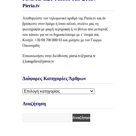
Pieria.tv
Αποθηκεύστε τον τηλεφωνικό αριθμό της Pieria.tv και άν
βρίσκεστε στον δρόμο ή όπου αλλού, στείλτε μας τη
φωτογραφία με μικρή περιγραφή ή το βίντεο από ρεπορτάζ
που κάνατε για να το δημοσιεύσουμε με τ’ όνομά σας.
Κινητό: +30 69 700 800 63 και μιλήστε με τον Γιώργο
Οικονομίδη
Επικοινωνήστε στην διεύθυνση: pieria.tv@pieria.tv
ή katagelies@pieria.tv
Διάφορες Κατηγορίες Άρθρων
Διάφορες
Κατηγορίες
Άρθρων
Αναζήτηση