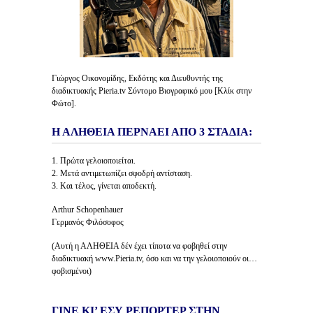
Γιώργος Οικονομίδης, Εκδότης και Διευθυντής της
διαδικτυακής Pieria.tv Σύντομο Βιογραφικό μου [Κλίκ στην
Φώτο].
Η ΑΛΗΘΕΙΑ ΠΕΡΝΑΕΙ ΑΠΟ 3 ΣΤΑΔΙΑ:
1. Πρώτα γελοιοποιείται.
2. Μετά αντιμετωπίζει σφοδρή αντίσταση.
3. Και τέλος, γίνεται αποδεκτή.
Arthur Schopenhauer
Γερμανός Φιλόσοφος
(Αυτή η ΑΛΗΘΕΙΑ δέν έχει τίποτα να φοβηθεί στην
διαδικτυακή www.Pieria.tv, όσο και να την γελοιοποιούν οι…
φοβισμένοι)
ΓΙΝΕ ΚΙ’ ΕΣΥ ΡΕΠΟΡΤΕΡ ΣΤΗΝ