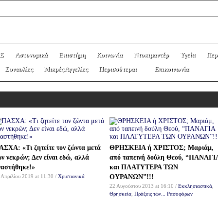
Σ
Αστυνομικά
Επιστήμη
Κοινωνία
Ντοκιμαντέρ
Υγεία
Περ
Συναυλίες
Μικρές Αγγελίες
Περισσότερα:
Επικοινωνία
ΑΣΧΑ: «Τι ζητείτε τον ζώντα μετά
ΘΡΗΣΚΕΙΑ ή ΧΡΙΣΤΟΣ; Μαριάμ,
ν νεκρών; Δεν είναι εδώ, αλλά
από ταπεινή δούλη Θεού, “ΠΑΝΑΓΙ
ναστήθηκε!»
και ΠΛΑΤΥΤΕΡΑ ΤΩΝ
 Απριλίου 2019 at 11:30 /
Χριστιανικά
ΟΥΡΑΝΩΝ”!!!
22 Αυγούστου 2013 at 16:10 /
Εκκλησιαστικά
,
Θρησκεία
,
Πράξεις τών... Ρασοφόρων