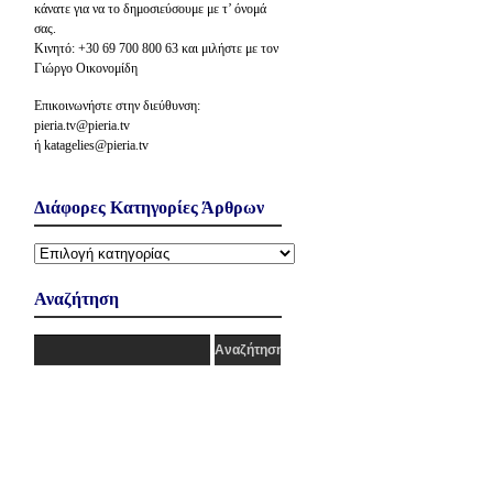
κάνατε για να το δημοσιεύσουμε με τ’ όνομά
σας.
Κινητό: +30 69 700 800 63 και μιλήστε με τον
Γιώργο Οικονομίδη
Επικοινωνήστε στην διεύθυνση:
pieria.tv@pieria.tv
ή katagelies@pieria.tv
Διάφορες Κατηγορίες Άρθρων
Διάφορες
Κατηγορίες
Άρθρων
Αναζήτηση