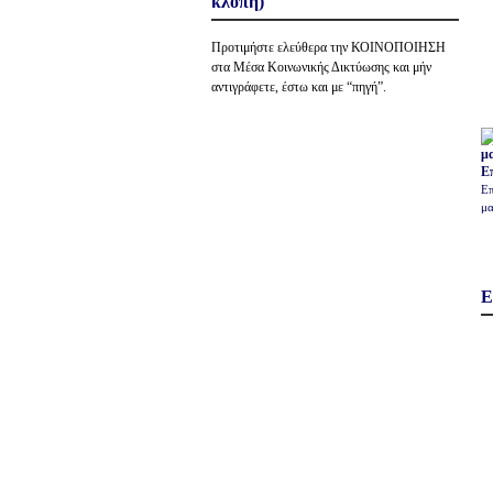
κλοπή)
Προτιμήστε ελεύθερα την ΚΟΙΝΟΠΟΙΗΣΗ
στα Μέσα Κοινωνικής Δικτύωσης και μήν
αντιγράφετε, έστω και με “πηγή”.
Ε
Επ
μα
Ε