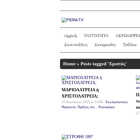
Αρχική
ΤΑΥΤΟΤΗΤΑ
ΑΕΡΟΛΗΨΕΙ
Συνεντεύξεις
Συνομωσίες
Ταξίδια
Home
»
Posts tagged 'Χριστός'
ΜΑΡΙΟΛΑΤΡΕΙΑ ή
Π
ΧΡΙΣΤΟΛΑΤΡΕΙΑ;
τω
15 Αυγούστου 2025 at 14:08 /
Εκκλησιαστικά
,
Θρησκεία
,
Πράξεις τών... Ρασοφόρων
α
27