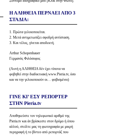
Σύντομο Βιογραφικό μου [Κλίκ στην Φώτο].
Η ΑΛΗΘΕΙΑ ΠΕΡΝΑΕΙ ΑΠΟ 3
ΣΤΑΔΙΑ:
1. Πρώτα γελοιοποιείται.
2. Μετά αντιμετωπίζει σφοδρή αντίσταση.
3. Και τέλος, γίνεται αποδεκτή.
Arthur Schopenhauer
Γερμανός Φιλόσοφος
(Αυτή η ΑΛΗΘΕΙΑ δέν έχει τίποτα να
φοβηθεί στην διαδικτυακή www.Pieria.tv, όσο
και να την γελοιοποιούν οι… φοβισμένοι)
ΓΙΝΕ ΚΙ’ ΕΣΥ ΡΕΠΟΡΤΕΡ
ΣΤΗΝ Pieria.tv
Αποθηκεύστε τον τηλεφωνικό αριθμό της
Pieria.tv και άν βρίσκεστε στον δρόμο ή όπου
αλλού, στείλτε μας τη φωτογραφία με μικρή
περιγραφή ή το βίντεο από ρεπορτάζ που