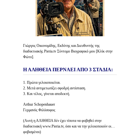
Γιώργος Οικονομίδης, Εκδότης και Διευθυντής της
διαδικτυακής Pieria.tv Σύντομο Βιογραφικό μου [Κλίκ στην
Φώτο].
Η ΑΛΗΘΕΙΑ ΠΕΡΝΑΕΙ ΑΠΟ 3 ΣΤΑΔΙΑ:
1. Πρώτα γελοιοποιείται.
2. Μετά αντιμετωπίζει σφοδρή αντίσταση.
3. Και τέλος, γίνεται αποδεκτή.
Arthur Schopenhauer
Γερμανός Φιλόσοφος
(Αυτή η ΑΛΗΘΕΙΑ δέν έχει τίποτα να φοβηθεί στην
διαδικτυακή www.Pieria.tv, όσο και να την γελοιοποιούν οι…
φοβισμένοι)