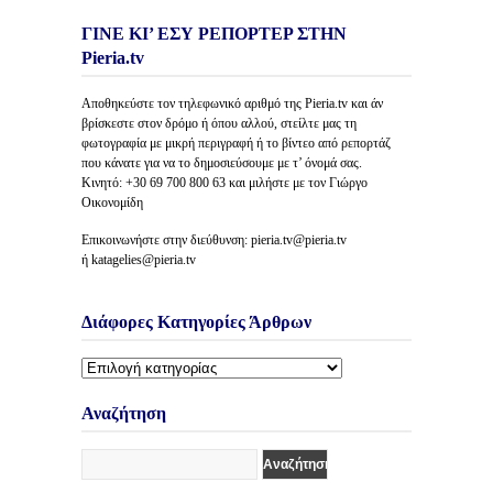
ΓΙΝΕ ΚΙ’ ΕΣΥ ΡΕΠΟΡΤΕΡ ΣΤΗΝ
Pieria.tv
Αποθηκεύστε τον τηλεφωνικό αριθμό της Pieria.tv και άν
βρίσκεστε στον δρόμο ή όπου αλλού, στείλτε μας τη
φωτογραφία με μικρή περιγραφή ή το βίντεο από ρεπορτάζ
που κάνατε για να το δημοσιεύσουμε με τ’ όνομά σας.
Κινητό: +30 69 700 800 63 και μιλήστε με τον Γιώργο
Οικονομίδη
Επικοινωνήστε στην διεύθυνση: pieria.tv@pieria.tv
ή katagelies@pieria.tv
Διάφορες Κατηγορίες Άρθρων
Διάφορες
Κατηγορίες
Άρθρων
Αναζήτηση