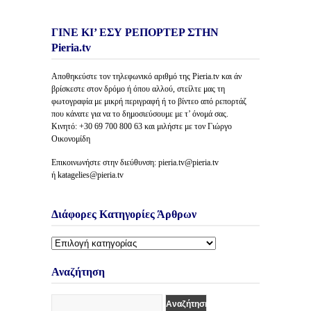
ΓΙΝΕ ΚΙ’ ΕΣΥ ΡΕΠΟΡΤΕΡ ΣΤΗΝ
Pieria.tv
Αποθηκεύστε τον τηλεφωνικό αριθμό της Pieria.tv και άν
βρίσκεστε στον δρόμο ή όπου αλλού, στείλτε μας τη
φωτογραφία με μικρή περιγραφή ή το βίντεο από ρεπορτάζ
που κάνατε για να το δημοσιεύσουμε με τ’ όνομά σας.
Κινητό: +30 69 700 800 63 και μιλήστε με τον Γιώργο
Οικονομίδη
Επικοινωνήστε στην διεύθυνση: pieria.tv@pieria.tv
ή katagelies@pieria.tv
Διάφορες Κατηγορίες Άρθρων
Διάφορες
Κατηγορίες
Άρθρων
Αναζήτηση