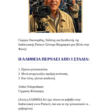
Γιώργος Οικονομίδης, Εκδότης και Διευθυντής της
διαδικτυακής Pieria.tv Σύντομο Βιογραφικό μου [Κλίκ στην
Φώτο].
Η ΑΛΗΘΕΙΑ ΠΕΡΝΑΕΙ ΑΠΟ 3 ΣΤΑΔΙΑ:
1. Πρώτα γελοιοποιείται.
2. Μετά αντιμετωπίζει σφοδρή αντίσταση.
3. Και τέλος, γίνεται αποδεκτή.
Arthur Schopenhauer
Γερμανός Φιλόσοφος
(Αυτή η ΑΛΗΘΕΙΑ δέν έχει τίποτα να φοβηθεί στην
διαδικτυακή www.Pieria.tv, όσο και να την γελοιοποιούν οι…
φοβισμένοι)