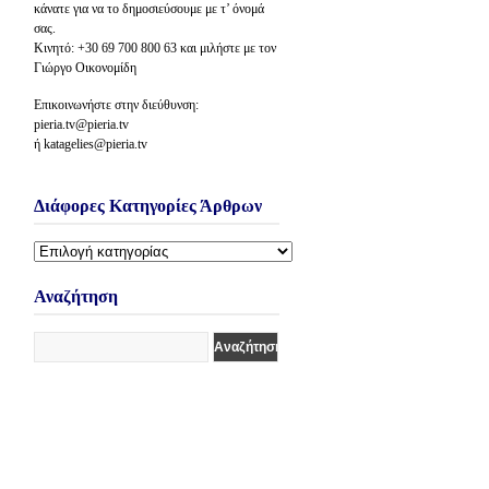
κάνατε για να το δημοσιεύσουμε με τ’ όνομά
σας.
Κινητό: +30 69 700 800 63 και μιλήστε με τον
Γιώργο Οικονομίδη
Επικοινωνήστε στην διεύθυνση:
pieria.tv@pieria.tv
ή katagelies@pieria.tv
Διάφορες Κατηγορίες Άρθρων
Διάφορες
Κατηγορίες
Άρθρων
Αναζήτηση