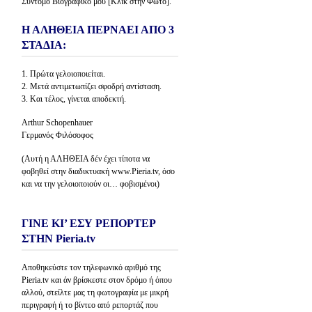
Σύντομο Βιογραφικό μου [Κλίκ στην Φώτο].
Η ΑΛΗΘΕΙΑ ΠΕΡΝΑΕΙ ΑΠΟ 3
ΣΤΑΔΙΑ:
1. Πρώτα γελοιοποιείται.
2. Μετά αντιμετωπίζει σφοδρή αντίσταση.
3. Και τέλος, γίνεται αποδεκτή.
Arthur Schopenhauer
Γερμανός Φιλόσοφος
(Αυτή η ΑΛΗΘΕΙΑ δέν έχει τίποτα να
φοβηθεί στην διαδικτυακή www.Pieria.tv, όσο
και να την γελοιοποιούν οι… φοβισμένοι)
ΓΙΝΕ ΚΙ’ ΕΣΥ ΡΕΠΟΡΤΕΡ
ΣΤΗΝ Pieria.tv
Αποθηκεύστε τον τηλεφωνικό αριθμό της
Pieria.tv και άν βρίσκεστε στον δρόμο ή όπου
αλλού, στείλτε μας τη φωτογραφία με μικρή
περιγραφή ή το βίντεο από ρεπορτάζ που