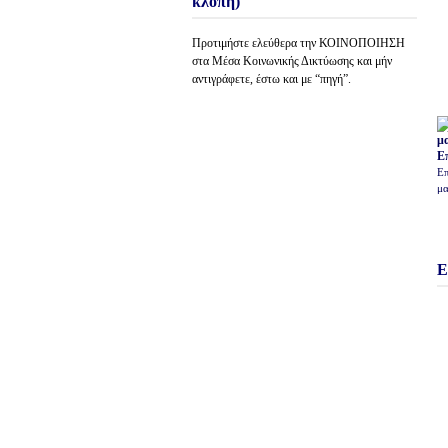
κλοπή)
Προτιμήστε ελεύθερα την ΚΟΙΝΟΠΟΙΗΣΗ
στα Μέσα Κοινωνικής Δικτύωσης και μήν
αντιγράφετε, έστω και με “πηγή”.
Ε
Επ
μα
Ε