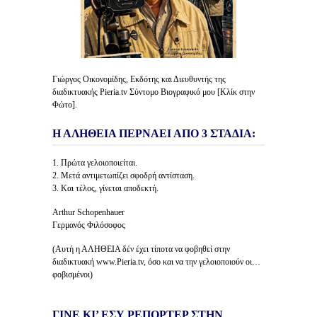
Γιώργος Οικονομίδης, Εκδότης και Διευθυντής της
διαδικτυακής Pieria.tv Σύντομο Βιογραφικό μου [Κλίκ στην
Φώτο].
Η ΑΛΗΘΕΙΑ ΠΕΡΝΑΕΙ ΑΠΟ 3 ΣΤΑΔΙΑ:
1. Πρώτα γελοιοποιείται.
2. Μετά αντιμετωπίζει σφοδρή αντίσταση.
3. Και τέλος, γίνεται αποδεκτή.
Arthur Schopenhauer
Γερμανός Φιλόσοφος
(Αυτή η ΑΛΗΘΕΙΑ δέν έχει τίποτα να φοβηθεί στην
διαδικτυακή www.Pieria.tv, όσο και να την γελοιοποιούν οι…
φοβισμένοι)
ΓΙΝΕ ΚΙ’ ΕΣΥ ΡΕΠΟΡΤΕΡ ΣΤΗΝ