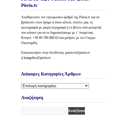
Pieria.tv
Αποθηκεύστε τον τηλεφωνικό αριθμό της Pieria.tv και άν
βρίσκεστε στον δρόμο ή όπου αλλού, στείλτε μας τη
φωτογραφία με μικρή περιγραφή ή το βίντεο από ρεπορτάζ
που κάνατε για να το δημοσιεύσουμε με τ’ όνομά σας.
Κινητό: +30 69 700 800 63 και μιλήστε με τον Γιώργο
Οικονομίδη
Επικοινωνήστε στην διεύθυνση: pieria.tv@pieria.tv
ή katagelies@pieria.tv
Διάφορες Κατηγορίες Άρθρων
Διάφορες
Κατηγορίες
Άρθρων
Αναζήτηση