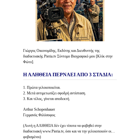
Γιώργος Οικονομίδης, Εκδότης και Διευθυντής της
διαδικτυακής Pieria.tv Σύντομο Βιογραφικό μου [Κλίκ στην
Φώτο].
Η ΑΛΗΘΕΙΑ ΠΕΡΝΑΕΙ ΑΠΟ 3 ΣΤΑΔΙΑ:
1. Πρώτα γελοιοποιείται.
2. Μετά αντιμετωπίζει σφοδρή αντίσταση.
3. Και τέλος, γίνεται αποδεκτή.
Arthur Schopenhauer
Γερμανός Φιλόσοφος
(Αυτή η ΑΛΗΘΕΙΑ δέν έχει τίποτα να φοβηθεί στην
διαδικτυακή www.Pieria.tv, όσο και να την γελοιοποιούν οι…
φοβισμένοι)