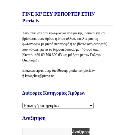
ΓΙΝΕ ΚΙ’ ΕΣΥ ΡΕΠΟΡΤΕΡ ΣΤΗΝ
Pieria.tv
Αποθηκεύστε τον τηλεφωνικό αριθμό της Pieria.tv και άν
βρίσκεστε στον δρόμο ή όπου αλλού, στείλτε μας τη
φωτογραφία με μικρή περιγραφή ή το βίντεο από ρεπορτάζ
που κάνατε για να το δημοσιεύσουμε με τ’ όνομά σας.
Κινητό: +30 69 700 800 63 και μιλήστε με τον Γιώργο
Οικονομίδη
Επικοινωνήστε στην διεύθυνση: pieria.tv@pieria.tv
ή katagelies@pieria.tv
Διάφορες Κατηγορίες Άρθρων
Διάφορες
Κατηγορίες
Άρθρων
Αναζήτηση