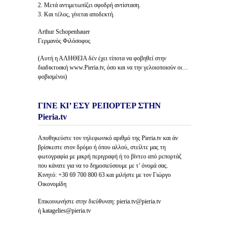
2. Μετά αντιμετωπίζει σφοδρή αντίσταση.
3. Και τέλος, γίνεται αποδεκτή.
Arthur Schopenhauer
Γερμανός Φιλόσοφος
(Αυτή η ΑΛΗΘΕΙΑ δέν έχει τίποτα να φοβηθεί στην
διαδικτυακή www.Pieria.tv, όσο και να την γελοιοποιούν οι…
φοβισμένοι)
ΓΙΝΕ ΚΙ’ ΕΣΥ ΡΕΠΟΡΤΕΡ ΣΤΗΝ
Pieria.tv
Αποθηκεύστε τον τηλεφωνικό αριθμό της Pieria.tv και άν
βρίσκεστε στον δρόμο ή όπου αλλού, στείλτε μας τη
φωτογραφία με μικρή περιγραφή ή το βίντεο από ρεπορτάζ
που κάνατε για να το δημοσιεύσουμε με τ’ όνομά σας.
Κινητό: +30 69 700 800 63 και μιλήστε με τον Γιώργο
Οικονομίδη
Επικοινωνήστε στην διεύθυνση: pieria.tv@pieria.tv
ή katagelies@pieria.tv