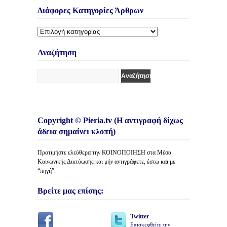
Διάφορες Κατηγορίες Άρθρων
Διάφορες
Κατηγορίες
Άρθρων
Αναζήτηση
Copyright © Pieria.tv (Η αντιγραφή δίχως
άδεια σημαίνει κλοπή)
Προτιμήστε ελεύθερα την ΚΟΙΝΟΠΟΙΗΣΗ στα Μέσα
Κοινωνικής Δικτύωσης και μήν αντιγράφετε, έστω και με
“πηγή”.
Βρείτε μας επίσης:
Twitter
Επισκεφθείτε την