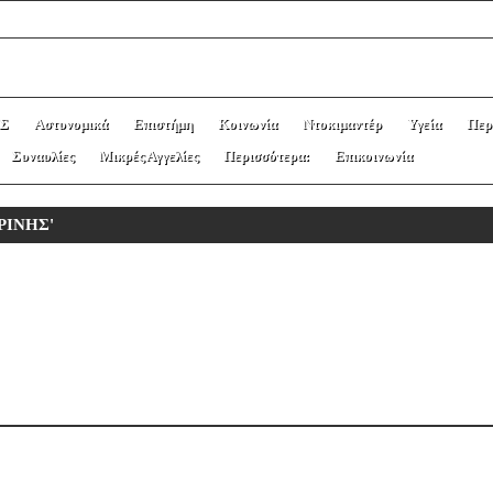
Σ
Αστυνομικά
Επιστήμη
Κοινωνία
Ντοκιμαντέρ
Υγεία
Περ
Συναυλίες
Μικρές Αγγελίες
Περισσότερα:
Επικοινωνία
ΕΡΙΝΗΣ'