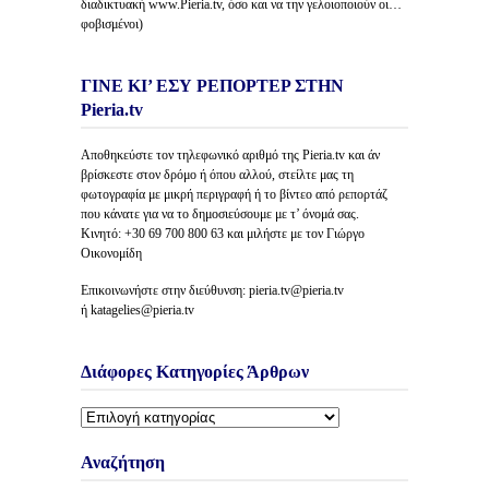
διαδικτυακή www.Pieria.tv, όσο και να την γελοιοποιούν οι…
φοβισμένοι)
ΓΙΝΕ ΚΙ’ ΕΣΥ ΡΕΠΟΡΤΕΡ ΣΤΗΝ
Pieria.tv
Αποθηκεύστε τον τηλεφωνικό αριθμό της Pieria.tv και άν
βρίσκεστε στον δρόμο ή όπου αλλού, στείλτε μας τη
φωτογραφία με μικρή περιγραφή ή το βίντεο από ρεπορτάζ
που κάνατε για να το δημοσιεύσουμε με τ’ όνομά σας.
Κινητό: +30 69 700 800 63 και μιλήστε με τον Γιώργο
Οικονομίδη
Επικοινωνήστε στην διεύθυνση: pieria.tv@pieria.tv
ή katagelies@pieria.tv
Διάφορες Κατηγορίες Άρθρων
Διάφορες
Κατηγορίες
Άρθρων
Αναζήτηση