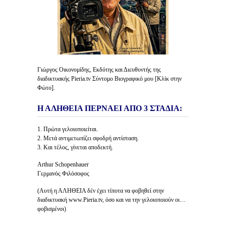
Γιώργος Οικονομίδης, Εκδότης και Διευθυντής της
διαδικτυακής Pieria.tv Σύντομο Βιογραφικό μου [Κλίκ στην
Φώτο].
Η ΑΛΗΘΕΙΑ ΠΕΡΝΑΕΙ ΑΠΟ 3 ΣΤΑΔΙΑ:
1. Πρώτα γελοιοποιείται.
2. Μετά αντιμετωπίζει σφοδρή αντίσταση.
3. Και τέλος, γίνεται αποδεκτή.
Arthur Schopenhauer
Γερμανός Φιλόσοφος
(Αυτή η ΑΛΗΘΕΙΑ δέν έχει τίποτα να φοβηθεί στην
διαδικτυακή www.Pieria.tv, όσο και να την γελοιοποιούν οι…
φοβισμένοι)