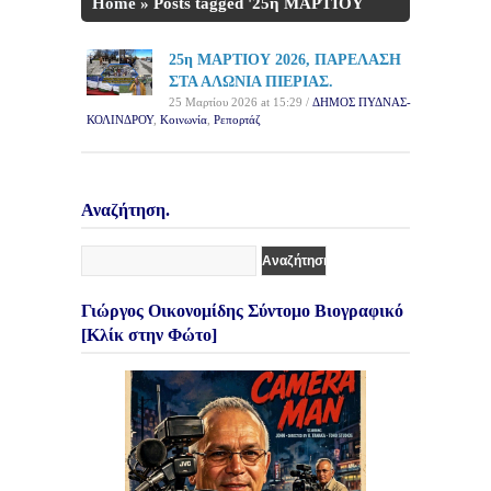
Home
»
Posts tagged '25η ΜΑΡΤΙΟΥ
2026'
25η ΜΑΡΤΙΟΥ 2026, ΠΑΡΕΛΑΣΗ
ΣΤΑ ΑΛΩΝΙΑ ΠΙΕΡΙΑΣ.
25 Μαρτίου 2026 at 15:29 /
ΔΗΜΟΣ ΠΥΔΝΑΣ-
ΚΟΛΙΝΔΡΟΥ
,
Κοινωνία
,
Ρεπορτάζ
Αναζήτηση.
Γιώργος Οικονομίδης Σύντομο Βιογραφικό
[Κλίκ στην Φώτο]