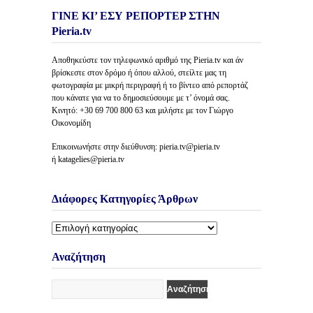
ΓΙΝΕ ΚΙ’ ΕΣΥ ΡΕΠΟΡΤΕΡ ΣΤΗΝ
Pieria.tv
Αποθηκεύστε τον τηλεφωνικό αριθμό της Pieria.tv και άν
βρίσκεστε στον δρόμο ή όπου αλλού, στείλτε μας τη
φωτογραφία με μικρή περιγραφή ή το βίντεο από ρεπορτάζ
που κάνατε για να το δημοσιεύσουμε με τ’ όνομά σας.
Κινητό: +30 69 700 800 63 και μιλήστε με τον Γιώργο
Οικονομίδη
Επικοινωνήστε στην διεύθυνση: pieria.tv@pieria.tv
ή katagelies@pieria.tv
Διάφορες Κατηγορίες Άρθρων
Διάφορες
Κατηγορίες
Άρθρων
Αναζήτηση