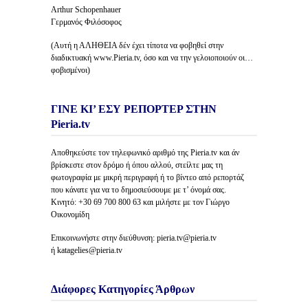
Arthur Schopenhauer
Γερμανός Φιλόσοφος
(Αυτή η ΑΛΗΘΕΙΑ δέν έχει τίποτα να φοβηθεί στην
διαδικτυακή www.Pieria.tv, όσο και να την γελοιοποιούν οι…
φοβισμένοι)
ΓΙΝΕ ΚΙ’ ΕΣΥ ΡΕΠΟΡΤΕΡ ΣΤΗΝ
Pieria.tv
Αποθηκεύστε τον τηλεφωνικό αριθμό της Pieria.tv και άν
βρίσκεστε στον δρόμο ή όπου αλλού, στείλτε μας τη
φωτογραφία με μικρή περιγραφή ή το βίντεο από ρεπορτάζ
που κάνατε για να το δημοσιεύσουμε με τ’ όνομά σας.
Κινητό: +30 69 700 800 63 και μιλήστε με τον Γιώργο
Οικονομίδη
Επικοινωνήστε στην διεύθυνση: pieria.tv@pieria.tv
ή katagelies@pieria.tv
Διάφορες Κατηγορίες Άρθρων