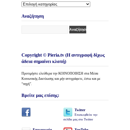
Διάφορες
Κατηγορίες
Άρθρων
Αναζήτηση
Copyright © Pieria.tv (Η αντιγραφή δίχως
άδεια σημαίνει κλοπή)
Προτιμήστε ελεύθερα την ΚΟΙΝΟΠΟΙΗΣΗ στα Μέσα
Κοινωνικής Δικτύωσης και μήν αντιγράφετε, έστω και με
“πηγή”.
Βρείτε μας επίσης:
Twitter
Επισκεφθείτε την
σελίδα μας στο Twitter
Επικοινωνία
YouTube