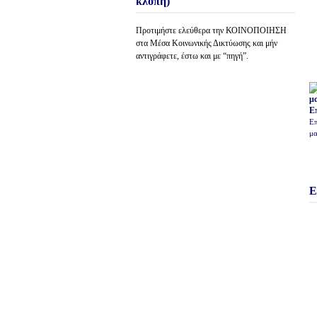
κλοπή)
Προτιμήστε ελεύθερα την ΚΟΙΝΟΠΟΙΗΣΗ
στα Μέσα Κοινωνικής Δικτύωσης και μήν
αντιγράφετε, έστω και με “πηγή”.
Ε
Επ
μα
Ε