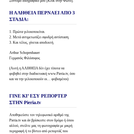
Σύντομο Βιογραφικό μου [Κλίκ στην Φώτο].
Η ΑΛΗΘΕΙΑ ΠΕΡΝΑΕΙ ΑΠΟ 3
ΣΤΑΔΙΑ:
1. Πρώτα γελοιοποιείται.
2. Μετά αντιμετωπίζει σφοδρή αντίσταση.
3. Και τέλος, γίνεται αποδεκτή.
Arthur Schopenhauer
Γερμανός Φιλόσοφος
(Αυτή η ΑΛΗΘΕΙΑ δέν έχει τίποτα να
φοβηθεί στην διαδικτυακή www.Pieria.tv, όσο
και να την γελοιοποιούν οι… φοβισμένοι)
ΓΙΝΕ ΚΙ’ ΕΣΥ ΡΕΠΟΡΤΕΡ
ΣΤΗΝ Pieria.tv
Αποθηκεύστε τον τηλεφωνικό αριθμό της
Pieria.tv και άν βρίσκεστε στον δρόμο ή όπου
αλλού, στείλτε μας τη φωτογραφία με μικρή
περιγραφή ή το βίντεο από ρεπορτάζ που