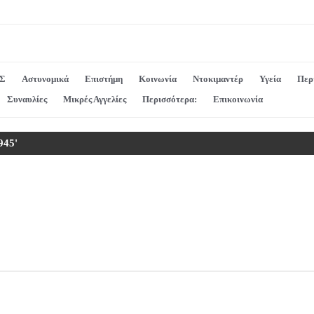
Σ
Αστυνομικά
Επιστήμη
Κοινωνία
Ντοκιμαντέρ
Υγεία
Περ
Συναυλίες
Μικρές Αγγελίες
Περισσότερα:
Επικοινωνία
945'