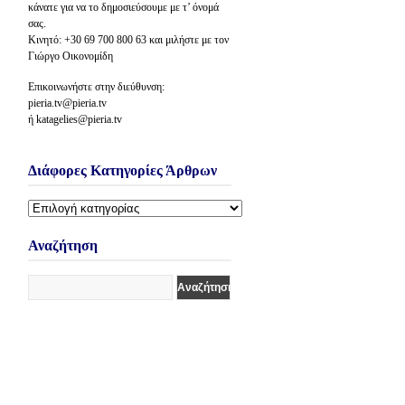
κάνατε για να το δημοσιεύσουμε με τ’ όνομά
σας.
Κινητό: +30 69 700 800 63 και μιλήστε με τον
Γιώργο Οικονομίδη
Επικοινωνήστε στην διεύθυνση:
pieria.tv@pieria.tv
ή katagelies@pieria.tv
Διάφορες Κατηγορίες Άρθρων
Διάφορες
Κατηγορίες
Άρθρων
Αναζήτηση