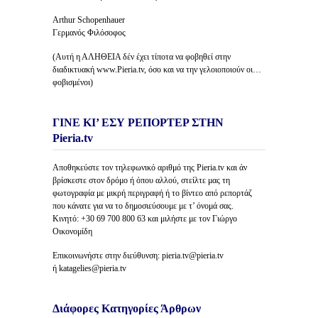
Arthur Schopenhauer
Γερμανός Φιλόσοφος
(Αυτή η ΑΛΗΘΕΙΑ δέν έχει τίποτα να φοβηθεί στην
διαδικτυακή www.Pieria.tv, όσο και να την γελοιοποιούν οι…
φοβισμένοι)
ΓΙΝΕ ΚΙ’ ΕΣΥ ΡΕΠΟΡΤΕΡ ΣΤΗΝ
Pieria.tv
Αποθηκεύστε τον τηλεφωνικό αριθμό της Pieria.tv και άν
βρίσκεστε στον δρόμο ή όπου αλλού, στείλτε μας τη
φωτογραφία με μικρή περιγραφή ή το βίντεο από ρεπορτάζ
που κάνατε για να το δημοσιεύσουμε με τ’ όνομά σας.
Κινητό: +30 69 700 800 63 και μιλήστε με τον Γιώργο
Οικονομίδη
Επικοινωνήστε στην διεύθυνση: pieria.tv@pieria.tv
ή katagelies@pieria.tv
Διάφορες Κατηγορίες Άρθρων