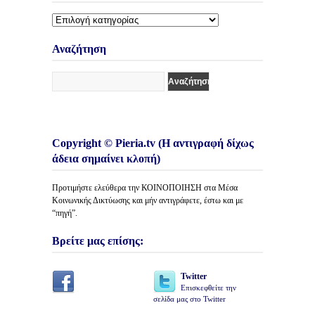
Διάφορες
Κατηγορίες
Άρθρων
Αναζήτηση
Copyright © Pieria.tv (Η αντιγραφή δίχως
άδεια σημαίνει κλοπή)
Προτιμήστε ελεύθερα την ΚΟΙΝΟΠΟΙΗΣΗ στα Μέσα
Κοινωνικής Δικτύωσης και μήν αντιγράφετε, έστω και με
“πηγή”.
Βρείτε μας επίσης:
Twitter
Επισκεφθείτε την
σελίδα μας στο Twitter