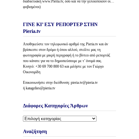
διαδικτυακή www.Pieria.tv, όσο και να την γελοιοποιούν οι…
φοβισμένοι)
ΓΙΝΕ ΚΙ’ ΕΣΥ ΡΕΠΟΡΤΕΡ ΣΤΗΝ
Pieria.tv
Αποθηκεύστε τον τηλεφωνικό αριθμό της Pieria.tv και άν
βρίσκεστε στον δρόμο ή όπου αλλού, στείλτε μας τη
φωτογραφία με μικρή περιγραφή ή το βίντεο από ρεπορτάζ
που κάνατε για να το δημοσιεύσουμε με τ’ όνομά σας.
Κινητό: +30 69 700 800 63 και μιλήστε με τον Γιώργο
Οικονομίδη
Επικοινωνήστε στην διεύθυνση: pieria.tv@pieria.tv
ή katagelies@pieria.tv
Διάφορες Κατηγορίες Άρθρων
Διάφορες
Κατηγορίες
Άρθρων
Αναζήτηση