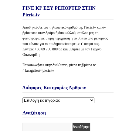
ΓΙΝΕ ΚΙ’ ΕΣΥ ΡΕΠΟΡΤΕΡ ΣΤΗΝ
Pieria.tv
Αποθηκεύστε τον τηλεφωνικό αριθμό της Pieria.tv και άν
βρίσκεστε στον δρόμο ή όπου αλλού, στείλτε μας τη
φωτογραφία με μικρή περιγραφή ή το βίντεο από ρεπορτάζ
που κάνατε για να το δημοσιεύσουμε με τ’ όνομά σας.
Κινητό: +30 69 700 800 63 και μιλήστε με τον Γιώργο
Οικονομίδη
Επικοινωνήστε στην διεύθυνση: pieria.tv@pieria.tv
ή katagelies@pieria.tv
Διάφορες Κατηγορίες Άρθρων
Διάφορες
Κατηγορίες
Άρθρων
Αναζήτηση