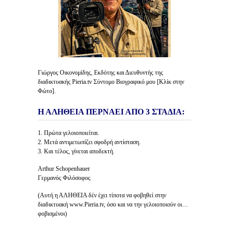
Γιώργος Οικονομίδης, Εκδότης και Διευθυντής της
διαδικτυακής Pieria.tv Σύντομο Βιογραφικό μου [Κλίκ στην
Φώτο].
Η ΑΛΗΘΕΙΑ ΠΕΡΝΑΕΙ ΑΠΟ 3 ΣΤΑΔΙΑ:
1. Πρώτα γελοιοποιείται.
2. Μετά αντιμετωπίζει σφοδρή αντίσταση.
3. Και τέλος, γίνεται αποδεκτή.
Arthur Schopenhauer
Γερμανός Φιλόσοφος
(Αυτή η ΑΛΗΘΕΙΑ δέν έχει τίποτα να φοβηθεί στην
διαδικτυακή www.Pieria.tv, όσο και να την γελοιοποιούν οι…
φοβισμένοι)