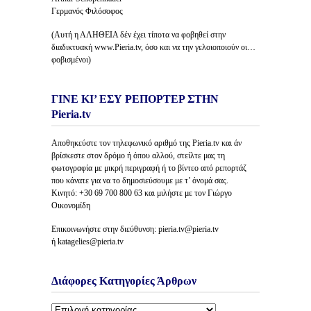
Γερμανός Φιλόσοφος
(Αυτή η ΑΛΗΘΕΙΑ δέν έχει τίποτα να φοβηθεί στην
διαδικτυακή www.Pieria.tv, όσο και να την γελοιοποιούν οι…
φοβισμένοι)
ΓΙΝΕ ΚΙ’ ΕΣΥ ΡΕΠΟΡΤΕΡ ΣΤΗΝ
Pieria.tv
Αποθηκεύστε τον τηλεφωνικό αριθμό της Pieria.tv και άν
βρίσκεστε στον δρόμο ή όπου αλλού, στείλτε μας τη
φωτογραφία με μικρή περιγραφή ή το βίντεο από ρεπορτάζ
που κάνατε για να το δημοσιεύσουμε με τ’ όνομά σας.
Κινητό: +30 69 700 800 63 και μιλήστε με τον Γιώργο
Οικονομίδη
Επικοινωνήστε στην διεύθυνση: pieria.tv@pieria.tv
ή katagelies@pieria.tv
Διάφορες Κατηγορίες Άρθρων
Διάφορες