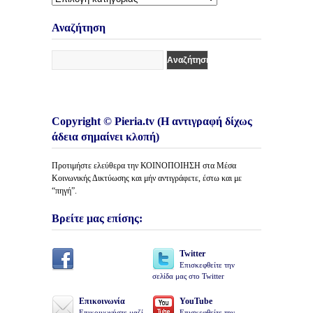
Κατηγορίες
Άρθρων
Αναζήτηση
Copyright © Pieria.tv (Η αντιγραφή δίχως
άδεια σημαίνει κλοπή)
Προτιμήστε ελεύθερα την ΚΟΙΝΟΠΟΙΗΣΗ στα Μέσα
Κοινωνικής Δικτύωσης και μήν αντιγράφετε, έστω και με
“πηγή”.
Βρείτε μας επίσης:
Twitter
Επισκεφθείτε την
σελίδα μας στο Twitter
Επικοινωνία
YouTube
Επικοινωνήστε μαζί
Επισκεφθείτε την