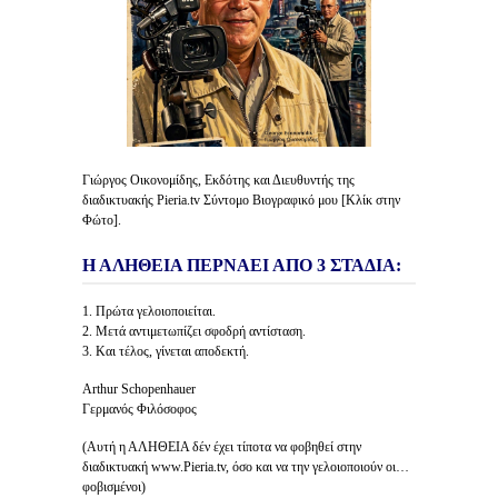
Γιώργος Οικονομίδης, Εκδότης και Διευθυντής της
διαδικτυακής Pieria.tv Σύντομο Βιογραφικό μου [Κλίκ στην
Φώτο].
Η ΑΛΗΘΕΙΑ ΠΕΡΝΑΕΙ ΑΠΟ 3 ΣΤΑΔΙΑ:
1. Πρώτα γελοιοποιείται.
2. Μετά αντιμετωπίζει σφοδρή αντίσταση.
3. Και τέλος, γίνεται αποδεκτή.
Arthur Schopenhauer
Γερμανός Φιλόσοφος
(Αυτή η ΑΛΗΘΕΙΑ δέν έχει τίποτα να φοβηθεί στην
διαδικτυακή www.Pieria.tv, όσο και να την γελοιοποιούν οι…
φοβισμένοι)