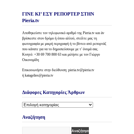
ΓΙΝΕ ΚΙ’ ΕΣΥ ΡΕΠΟΡΤΕΡ ΣΤΗΝ
Pieria.tv
Αποθηκεύστε τον τηλεφωνικό αριθμό της Pieria.tv και άν
βρίσκεστε στον δρόμο ή όπου αλλού, στείλτε μας τη
φωτογραφία με μικρή περιγραφή ή το βίντεο από ρεπορτάζ
που κάνατε για να το δημοσιεύσουμε με τ’ όνομά σας.
Κινητό: +30 69 700 800 63 και μιλήστε με τον Γιώργο
Οικονομίδη
Επικοινωνήστε στην διεύθυνση: pieria.tv@pieria.tv
ή katagelies@pieria.tv
Διάφορες Κατηγορίες Άρθρων
Διάφορες
Κατηγορίες
Άρθρων
Αναζήτηση