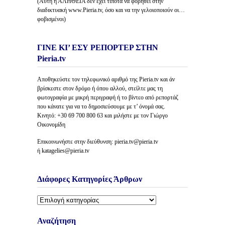
(Αυτή η ΑΛΗΘΕΙΑ δέν έχει τίποτα να φοβηθεί στην
διαδικτυακή www.Pieria.tv, όσο και να την γελοιοποιούν οι…
φοβισμένοι)
ΓΙΝΕ ΚΙ’ ΕΣΥ ΡΕΠΟΡΤΕΡ ΣΤΗΝ
Pieria.tv
Αποθηκεύστε τον τηλεφωνικό αριθμό της Pieria.tv και άν
βρίσκεστε στον δρόμο ή όπου αλλού, στείλτε μας τη
φωτογραφία με μικρή περιγραφή ή το βίντεο από ρεπορτάζ
που κάνατε για να το δημοσιεύσουμε με τ’ όνομά σας.
Κινητό: +30 69 700 800 63 και μιλήστε με τον Γιώργο
Οικονομίδη
Επικοινωνήστε στην διεύθυνση: pieria.tv@pieria.tv
ή katagelies@pieria.tv
Διάφορες Κατηγορίες Άρθρων
Διάφορες
Κατηγορίες
Άρθρων
Αναζήτηση