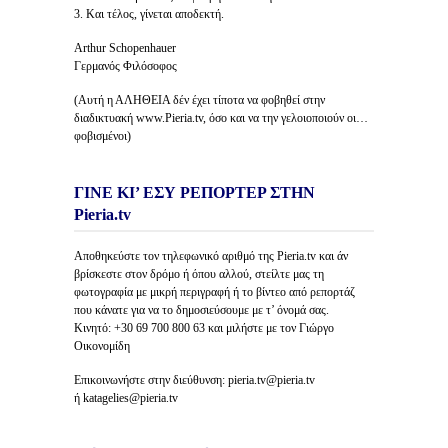
3. Και τέλος, γίνεται αποδεκτή.
Arthur Schopenhauer
Γερμανός Φιλόσοφος
(Αυτή η ΑΛΗΘΕΙΑ δέν έχει τίποτα να φοβηθεί στην
διαδικτυακή www.Pieria.tv, όσο και να την γελοιοποιούν οι…
φοβισμένοι)
ΓΙΝΕ ΚΙ’ ΕΣΥ ΡΕΠΟΡΤΕΡ ΣΤΗΝ
Pieria.tv
Αποθηκεύστε τον τηλεφωνικό αριθμό της Pieria.tv και άν
βρίσκεστε στον δρόμο ή όπου αλλού, στείλτε μας τη
φωτογραφία με μικρή περιγραφή ή το βίντεο από ρεπορτάζ
που κάνατε για να το δημοσιεύσουμε με τ’ όνομά σας.
Κινητό: +30 69 700 800 63 και μιλήστε με τον Γιώργο
Οικονομίδη
Επικοινωνήστε στην διεύθυνση: pieria.tv@pieria.tv
ή katagelies@pieria.tv