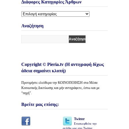
Διάφορες Κατηγορίες Άρθρων
Διάφορες
Κατηγορίες
Άρθρων
Αναζήτηση
Copyright © Pieria.tv (Η αντιγραφή δίχως
άδεια σημαίνει κλοπή)
Προτιμήστε ελεύθερα την ΚΟΙΝΟΠΟΙΗΣΗ στα Μέσα
Κοινωνικής Δικτύωσης και μήν αντιγράφετε, έστω και με
“πηγή”.
Βρείτε μας επίσης:
Twitter
Επισκεφθείτε την
σελίδα μας στο Twitter