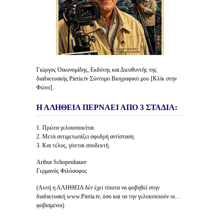
Γιώργος Οικονομίδης, Εκδότης και Διευθυντής της
διαδικτυακής Pieria.tv Σύντομο Βιογραφικό μου [Κλίκ στην
Φώτο].
Η ΑΛΗΘΕΙΑ ΠΕΡΝΑΕΙ ΑΠΟ 3 ΣΤΑΔΙΑ:
1. Πρώτα γελοιοποιείται.
2. Μετά αντιμετωπίζει σφοδρή αντίσταση.
3. Και τέλος, γίνεται αποδεκτή.
Arthur Schopenhauer
Γερμανός Φιλόσοφος
(Αυτή η ΑΛΗΘΕΙΑ δέν έχει τίποτα να φοβηθεί στην
διαδικτυακή www.Pieria.tv, όσο και να την γελοιοποιούν οι…
φοβισμένοι)