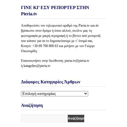
ΓΙΝΕ ΚΙ’ ΕΣΥ ΡΕΠΟΡΤΕΡ ΣΤΗΝ
Pieria.tv
Αποθηκεύστε τον τηλεφωνικό αριθμό της Pieria.tv και άν
βρίσκεστε στον δρόμο ή όπου αλλού, στείλτε μας τη
φωτογραφία με μικρή περιγραφή ή το βίντεο από ρεπορτάζ
που κάνατε για να το δημοσιεύσουμε με τ’ όνομά σας.
Κινητό: +30 69 700 800 63 και μιλήστε με τον Γιώργο
Οικονομίδη
Επικοινωνήστε στην διεύθυνση: pieria.tv@pieria.tv
ή katagelies@pieria.tv
Διάφορες Κατηγορίες Άρθρων
Διάφορες
Κατηγορίες
Άρθρων
Αναζήτηση