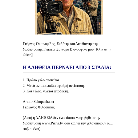
Γιώργος Οικονομίδης, Εκδότης και Διευθυντής της
διαδικτυακής Pieria.tv Σύντομο Βιογραφικό μου [Κλίκ στην
Φώτο].
Η ΑΛΗΘΕΙΑ ΠΕΡΝΑΕΙ ΑΠΟ 3 ΣΤΑΔΙΑ:
1. Πρώτα γελοιοποιείται.
2. Μετά αντιμετωπίζει σφοδρή αντίσταση.
3. Και τέλος, γίνεται αποδεκτή.
Arthur Schopenhauer
Γερμανός Φιλόσοφος
(Αυτή η ΑΛΗΘΕΙΑ δέν έχει τίποτα να φοβηθεί στην
διαδικτυακή www.Pieria.tv, όσο και να την γελοιοποιούν οι…
φοβισμένοι)