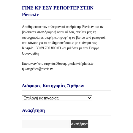
ΓΙΝΕ ΚΙ’ ΕΣΥ ΡΕΠΟΡΤΕΡ ΣΤΗΝ
Pieria.tv
Αποθηκεύστε τον τηλεφωνικό αριθμό της Pieria.tv και άν
βρίσκεστε στον δρόμο ή όπου αλλού, στείλτε μας τη
φωτογραφία με μικρή περιγραφή ή το βίντεο από ρεπορτάζ
που κάνατε για να το δημοσιεύσουμε με τ’ όνομά σας.
Κινητό: +30 69 700 800 63 και μιλήστε με τον Γιώργο
Οικονομίδη
Επικοινωνήστε στην διεύθυνση: pieria.tv@pieria.tv
ή katagelies@pieria.tv
Διάφορες Κατηγορίες Άρθρων
Διάφορες
Κατηγορίες
Άρθρων
Αναζήτηση