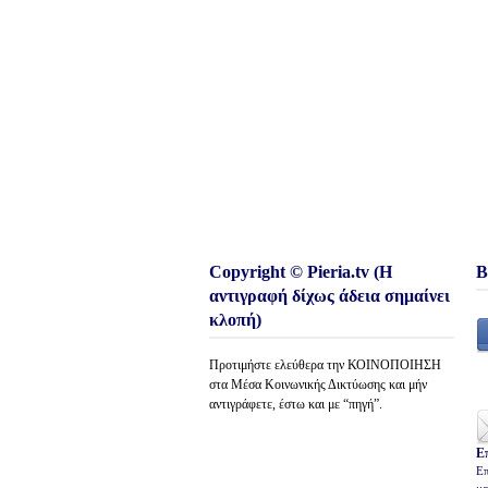
Copyright © Pieria.tv (Η
Β
αντιγραφή δίχως άδεια σημαίνει
κλοπή)
Προτιμήστε ελεύθερα την ΚΟΙΝΟΠΟΙΗΣΗ
στα Μέσα Κοινωνικής Δικτύωσης και μήν
αντιγράφετε, έστω και με “πηγή”.
Ε
Επ