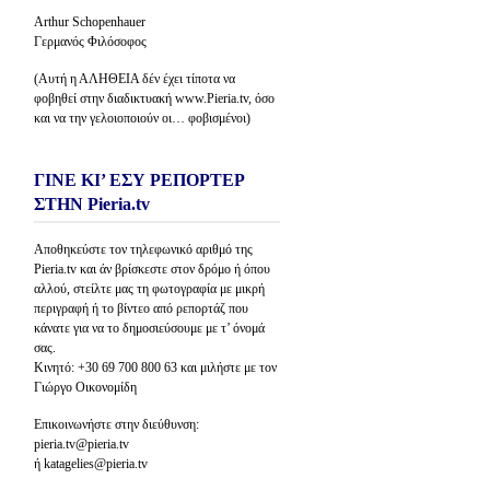
Arthur Schopenhauer
Γερμανός Φιλόσοφος
(Αυτή η ΑΛΗΘΕΙΑ δέν έχει τίποτα να
φοβηθεί στην διαδικτυακή www.Pieria.tv, όσο
και να την γελοιοποιούν οι… φοβισμένοι)
ΓΙΝΕ ΚΙ’ ΕΣΥ ΡΕΠΟΡΤΕΡ
ΣΤΗΝ Pieria.tv
Αποθηκεύστε τον τηλεφωνικό αριθμό της
Pieria.tv και άν βρίσκεστε στον δρόμο ή όπου
αλλού, στείλτε μας τη φωτογραφία με μικρή
περιγραφή ή το βίντεο από ρεπορτάζ που
κάνατε για να το δημοσιεύσουμε με τ’ όνομά
σας.
Κινητό: +30 69 700 800 63 και μιλήστε με τον
Γιώργο Οικονομίδη
Επικοινωνήστε στην διεύθυνση:
pieria.tv@pieria.tv
ή katagelies@pieria.tv