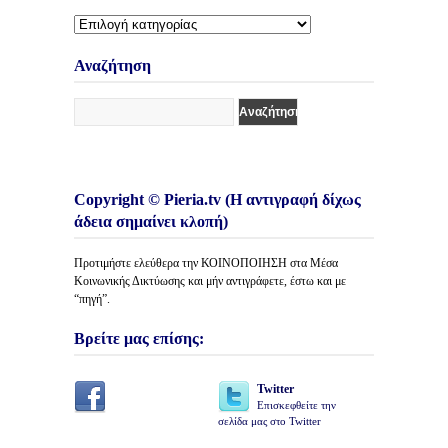
Διάφορες
Κατηγορίες
Άρθρων
Αναζήτηση
Copyright © Pieria.tv (Η αντιγραφή δίχως
άδεια σημαίνει κλοπή)
Προτιμήστε ελεύθερα την ΚΟΙΝΟΠΟΙΗΣΗ στα Μέσα
Κοινωνικής Δικτύωσης και μήν αντιγράφετε, έστω και με
“πηγή”.
Βρείτε μας επίσης:
Twitter
Επισκεφθείτε την
σελίδα μας στο Twitter