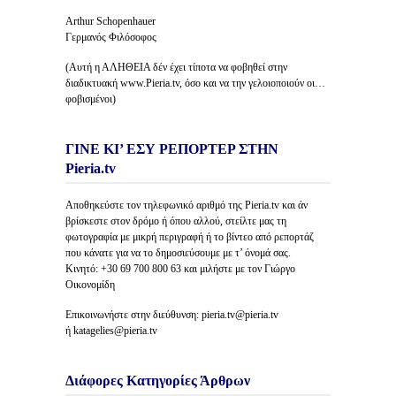
Arthur Schopenhauer
Γερμανός Φιλόσοφος
(Αυτή η ΑΛΗΘΕΙΑ δέν έχει τίποτα να φοβηθεί στην
διαδικτυακή www.Pieria.tv, όσο και να την γελοιοποιούν οι…
φοβισμένοι)
ΓΙΝΕ ΚΙ’ ΕΣΥ ΡΕΠΟΡΤΕΡ ΣΤΗΝ
Pieria.tv
Αποθηκεύστε τον τηλεφωνικό αριθμό της Pieria.tv και άν
βρίσκεστε στον δρόμο ή όπου αλλού, στείλτε μας τη
φωτογραφία με μικρή περιγραφή ή το βίντεο από ρεπορτάζ
που κάνατε για να το δημοσιεύσουμε με τ’ όνομά σας.
Κινητό: +30 69 700 800 63 και μιλήστε με τον Γιώργο
Οικονομίδη
Επικοινωνήστε στην διεύθυνση: pieria.tv@pieria.tv
ή katagelies@pieria.tv
Διάφορες Κατηγορίες Άρθρων