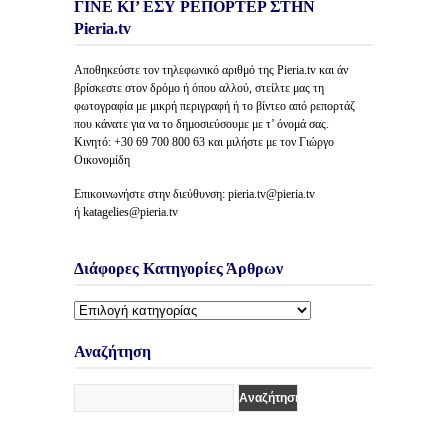
ΓΙΝΕ ΚΙ’ ΕΣΥ ΡΕΠΟΡΤΕΡ ΣΤΗΝ
Pieria.tv
Αποθηκεύστε τον τηλεφωνικό αριθμό της Pieria.tv και άν
βρίσκεστε στον δρόμο ή όπου αλλού, στείλτε μας τη
φωτογραφία με μικρή περιγραφή ή το βίντεο από ρεπορτάζ
που κάνατε για να το δημοσιεύσουμε με τ’ όνομά σας.
Κινητό: +30 69 700 800 63 και μιλήστε με τον Γιώργο
Οικονομίδη
Επικοινωνήστε στην διεύθυνση: pieria.tv@pieria.tv
ή katagelies@pieria.tv
Διάφορες Κατηγορίες Άρθρων
Διάφορες
Κατηγορίες
Άρθρων
Αναζήτηση