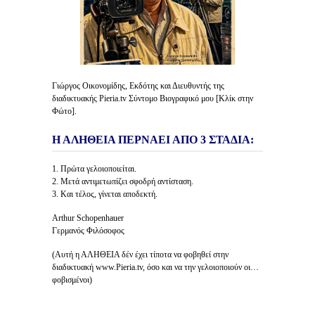
Γιώργος Οικονομίδης, Εκδότης και Διευθυντής της
διαδικτυακής Pieria.tv Σύντομο Βιογραφικό μου [Κλίκ στην
Φώτο].
Η ΑΛΗΘΕΙΑ ΠΕΡΝΑΕΙ ΑΠΟ 3 ΣΤΑΔΙΑ:
1. Πρώτα γελοιοποιείται.
2. Μετά αντιμετωπίζει σφοδρή αντίσταση.
3. Και τέλος, γίνεται αποδεκτή.
Arthur Schopenhauer
Γερμανός Φιλόσοφος
(Αυτή η ΑΛΗΘΕΙΑ δέν έχει τίποτα να φοβηθεί στην
διαδικτυακή www.Pieria.tv, όσο και να την γελοιοποιούν οι…
φοβισμένοι)